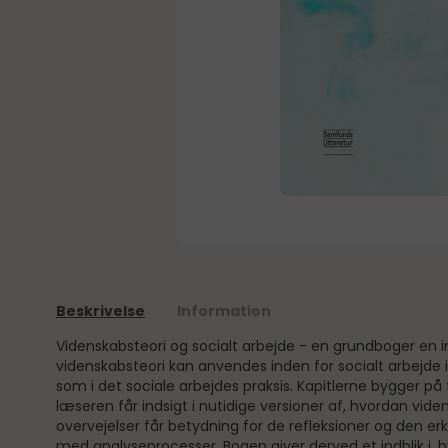
Beskrivelse
Information
Videnskabsteori og socialt arbejde - en grundboger en i
videnskabsteori kan anvendes inden for socialt arbejde i
som i det sociale arbejdes praksis. Kapitlerne bygger på 
læseren får indsigt i nutidige versioner af, hvordan vid
overvejelser får betydning for de refleksioner og den er
med analyseprocesser. Bogen giver derved et indblik i, 