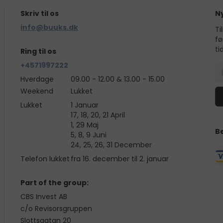
Skriv til os
N
info@buuks.dk
Ti
fø
ti
Ring til os
+4571997222
Hverdage
09.00 - 12.00 & 13.00 - 15.00
Weekend
Lukket
Lukket
1 Januar
17, 18, 20, 21 April
1, 29 Maj
B
5, 8, 9 Juni
24, 25, 26, 31 December
Telefon lukket
fra 16. december til 2. januar
Part of the group:
CBS Invest AB
c/o Revisorsgruppen
Slottsgatan 20