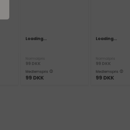
Loading...
Loading...
Normalpris
Normalpris
99
DKK
99
DKK
Medlemspris
Medlemspris
99
DKK
99
DKK