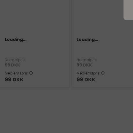
Loading...
Loading...
Normalpris
Normalpris
99
DKK
99
DKK
Medlemspris
Medlemspris
99
DKK
99
DKK