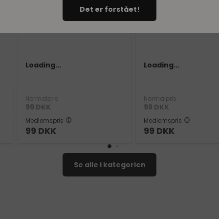
Det er forstået!
Loading...
Loading...
Normalpris
Normalpris
99
DKK
99
DKK
Medlemspris
Medlemspris
99
DKK
99
DKK
Se alle i kategorien