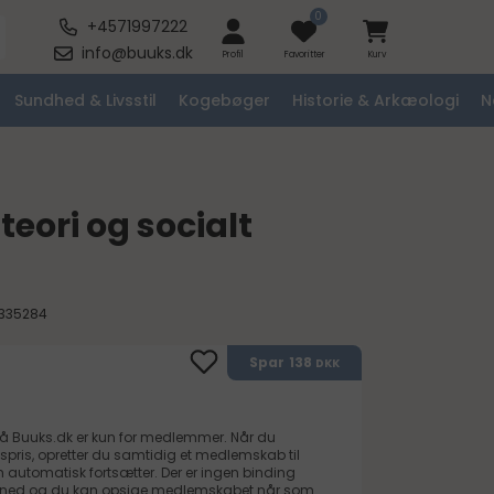
0
+4571997222
info@buuks.dk
Profil
Favoritter
Kurv
Sundhed & Livsstil
Kogebøger
Historie & Arkæologi
N
eori og socialt
335284
138
Spar
DKK
på
Buuks.dk
er kun for medlemmer. Når du
spris, opretter du samtidig et medlemskab til
automatisk fortsætter. Der er ingen binding
måned og du kan opsige medlemskabet når som