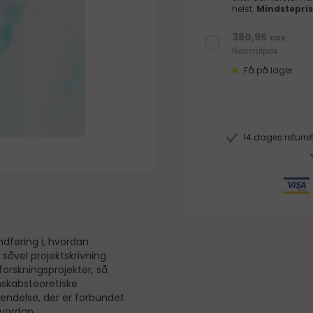
helst.
Mindstepris
380,95
DKK
Normalpris
Få på lager
14 dages returret
ndføring i, hvordan
 såvel projektskrivning
forskningsprojekter, så
enskabsteoretiske
kendelse, der er forbundet
hvordan