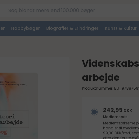
er
Hobbybøger
Biografier & Erindringer
Kunst & Kultur
Videnskabst
arbejde
Produktnummer: BU_9788759
242,95
DKK
Medlemspris
Medlemspriserne 
handler til medlem
99,00 DKK/md, som 
efter den første 