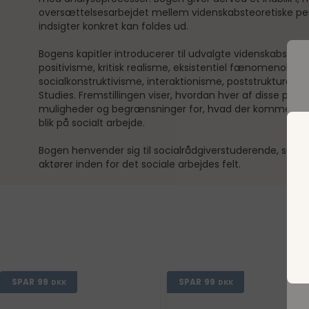
oversættelsesarbejdet mellem videnskabsteoretiske per
indsigter konkret kan foldes ud.
Bogens kapitler introducerer til udvalgte videnskabsteore
positivisme, kritisk realisme, eksistentiel fænomenologi
socialkonstruktivisme, interaktionisme, poststruktural
Studies. Fremstillingen viser, hvordan hver af disse positi
muligheder og begrænsninger for, hvad der kommer til s
blik på socialt arbejde.
Bogen henvender sig til socialrådgiverstuderende, socia
aktører inden for det sociale arbejdes felt.
D
SPAR
99
SPAR
99
DKK
DKK