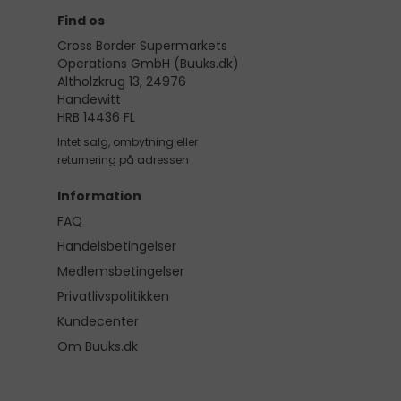
Find os
Cross Border Supermarkets
Operations GmbH (Buuks.dk)
Altholzkrug 13, 24976
Handewitt
HRB 14436 FL
Intet salg, ombytning eller
returnering på adressen
Information
FAQ
Handelsbetingelser
Medlemsbetingelser
Privatlivspolitikken
Kundecenter
Om Buuks.dk