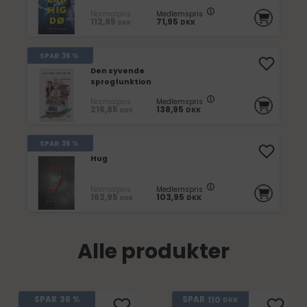
Normalpris
Medlemspris
112,95
71,95
DKK
DKK
SPAR
36 %
Den syvende
sprogfunktion
Normalpris
Medlemspris
216,95
138,95
DKK
DKK
SPAR
36 %
Hug
Normalpris
Medlemspris
162,95
103,95
DKK
DKK
Alle produkter
110
SPAR
36 %
SPAR
DKK