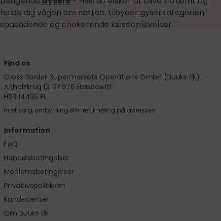
berigende.
Gysere
- Hvis du elsker at blive skræmt og
holde dig vågen om natten, tilbyder gyserkategorien
spændende og chokerende læseoplevelser.
Find os
Cross Border Supermarkets Operations GmbH (Buuks.dk)
Altholzkrug 13, 24976 Handewitt
HRB 14436 FL
Intet salg, ombytning eller returnering på adressen
Information
FAQ
Handelsbetingelser
Medlemsbetingelser
Privatlivspolitikken
Kundecenter
Om Buuks.dk