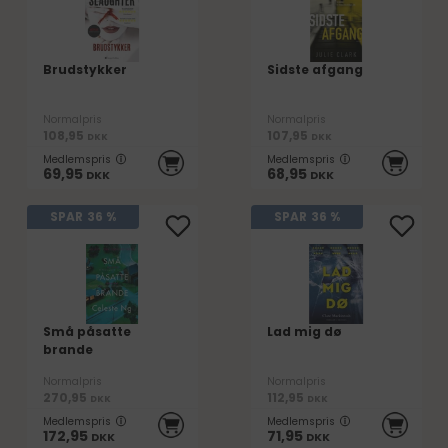
Brudstykker
Sidste afgang
Normalpris
Normalpris
108,95
107,95
DKK
DKK
Medlemspris
Medlemspris
69,95
68,95
DKK
DKK
SPAR
36 %
SPAR
36 %
Små påsatte
Lad mig dø
brande
Normalpris
Normalpris
270,95
112,95
DKK
DKK
Medlemspris
Medlemspris
172,95
71,95
DKK
DKK