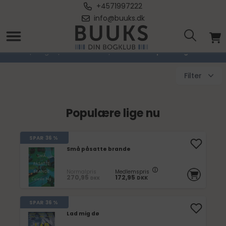
+4571997222
info@buuks.dk
Thrillere & Spændingsromaner
Forside
/
Bøger
/
Skønlitteratur
/
Thrillere & Spændingsromaner
Filter
Populære lige nu
SPAR
36 %
Små påsatte brande
Normalpris
Medlemspris
270,95
172,95
DKK
DKK
SPAR
36 %
Lad mig dø