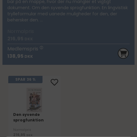
bar på en mappe, hvor der nu mangler et vigtigt
dokument. Om den syvende sprogfunktion. En lingvistisk
trylleformular med uanede muligheder for den, der
behersker den. ...
Normalpris
216,95
DKK
Medlemspris
138,95
DKK
SPAR
36 %
Den syvende
sprogfunktion
Normalpris
216,95
DKK