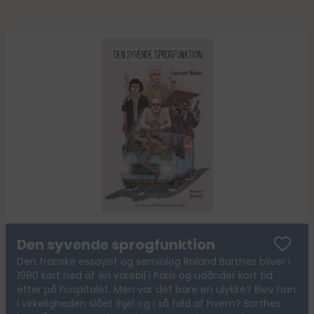
Den syvende sprogfunktion
Den franske essayist og semiolog Roland Barthes bliver i
1980 kørt ned af en varebil i Paris og udånder kort tid
efter på hospitalet. Men var det bare en ulykke? Blev han
i virkeligheden slået ihjel og i så fald af hvem? Barthes