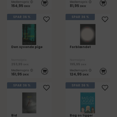
Medlemspris
Medlemspris
154,95
81,95
DKK
DKK
SPAR
36 %
SPAR
36 %
Den syvende pige
Forblændet
Normalpris
Normalpris
253,95
195,95
DKK
DKK
Medlemspris
Medlemspris
161,95
124,95
DKK
DKK
SPAR
36 %
SPAR
36 %
Bid
Bag os ligger