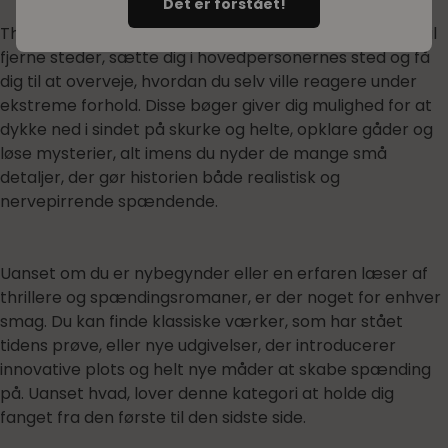
Det er forstået!
Thrillere og spændingsromaner kan transportere dig til
fjerne steder, sætte dig i hovedpersonernes sted og få
dig til at overveje, hvordan du selv ville reagere under
ekstreme forhold. Disse bøger giver dig mulighed for at
dykke ned i sindet på skurke og helte, opklare gåder og
løse mysterier, alt imens du nyder de mange små
detaljer, der gør historien både realistisk og
nervepirrende spændende.
Uanset om du er nybegynder eller en erfaren læser af
thrillere og spændingsromaner, er der noget for enhver
smag. Du kan finde klassiske værker, som har stået
tidens prøve, eller nye udgivelser, der introducerer
innovative plots og helt nye måder at skabe spænding
på. Uanset hvad, lover denne kategori at holde dig
fanget fra den første til den sidste side.