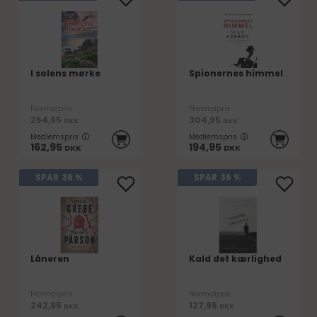
I solens mørke
Spionernes himmel
Normalpris
Normalpris
254,95
304,95
DKK
DKK
Medlemspris
Medlemspris
162,95
194,95
DKK
DKK
SPAR
36 %
SPAR
36 %
Låneren
Kald det kærlighed
Normalpris
Normalpris
242,95
127,95
DKK
DKK