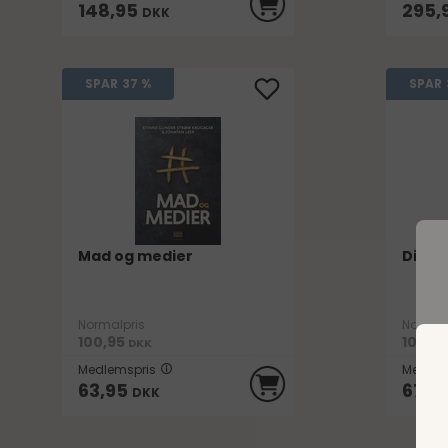
148,95
295,
DKK
SPAR
37 %
SPAR
Mad og medier
Digita
Normalpris
Normal
100,95
105,95
DKK
Medlemspris
Medlem
63,95
67,9
DKK
D