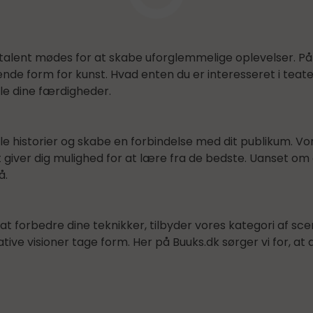
talent mødes for at skabe uforglemmelige oplevelser. På B
rende form for kunst. Hvad enten du er interesseret i teat
le dine færdigheder.
e historier og skabe en forbindelse med dit publikum. Vo
iver dig mulighed for at lære fra de bedste. Uanset om d
å.
t forbedre dine teknikker, tilbyder vores kategori af sce
ative visioner tage form. Her på Buuks.dk sørger vi for, at 