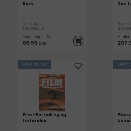
Revy
Den f
Normalpris
Normal
108,95
324,9
DKK
Medlemspris
Medlem
69,95
207,
DKK
105
1
SPAR
SPAR
DKK
Film - Fortælling og
På sk
forførelse
boned