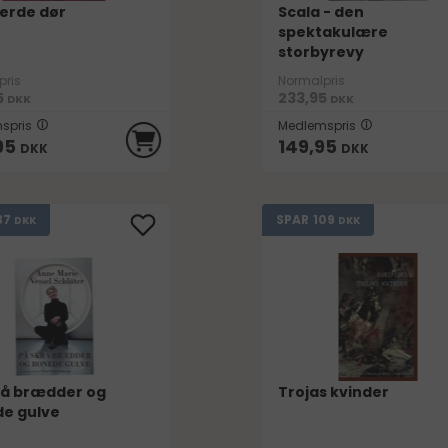
jerde dør
Scala - den
spektakulære
storbyrevy
pris
Normalpris
5
233,95
DKK
DKK
spris
Medlemspris
95
149,95
DKK
DKK
37
109
SPAR
DKK
DKK
rå brædder og
Trojas kvinder
e gulve