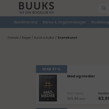
Skønlitteratur
Børne & Ungdomsbøger
Studiebøg
Forside
/
Bøger
/
Kunst & Kultur
/
Scenekunst
SPAR
37 %
Mad og medier
Normalpris
Medlem
63,9
100,95
DKK