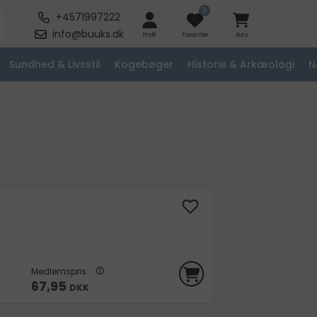
0
+4571997222
info@buuks.dk
Profil
Favoritter
Kurv
Sundhed & Livsstil
Kogebøger
Historie & Arkæologi
N
Medlemspris
67,95
DKK