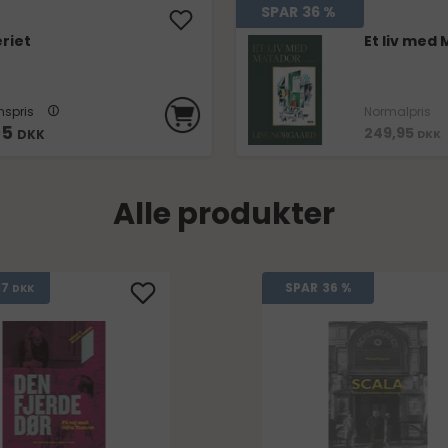
SPAR
36 %
riet
Et liv med
spris
Normalpris
95
249,95
DKK
DKK
Alle produkter
17
SPAR
36 %
DKK