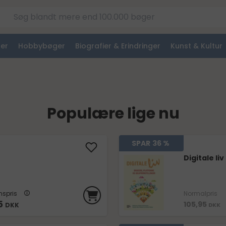
er
Hobbybøger
Biografier & Erindringer
Kunst & Kultur
Populære lige nu
SPAR
36 %
Digitale liv
spris
Normalpris
5
105,95
DKK
DKK