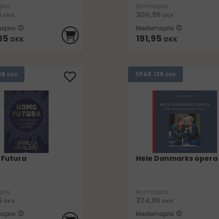
pris
Normalpris
5
300,95
DKK
DKK
spris
Medlemspris
95
191,95
DKK
DKK
68
135
SPAR
DKK
DKK
Futura
Hele Danmarks opera
pris
Normalpris
5
374,95
DKK
DKK
spris
Medlemspris