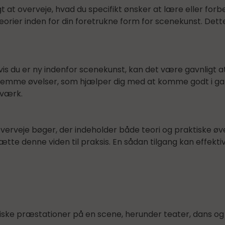
gt at overveje, hvad du specifikt ønsker at lære eller 
ier inden for din foretrukne form for scenekunst. Dette 
vis du er ny indenfor scenekunst, kan det være gavnligt 
 og nemme øvelser, som hjælper dig med at komme godt i 
dværk.
 overveje bøger, der indeholder både teori og praktiske øv
e denne viden til praksis. En sådan tilgang kan effektivt
riske præstationer på en scene, herunder teater, dans o