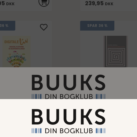
95
239,95
DKK
DKK
36 %
SPAR
36 %
le liv
Opmærksomhedstyve
et
pris
Normalpris
270,95
DKK
DKK
Bøger til medlemspriser. Vores mission er at gøre det billiger
spris
Medlemspris
at købe bøger.
5
172,95
DKK
DKK
et koster kun 99,00 DKK/måned at være medlem af Buuks.dk
Når du handler til medlemspris, opretter du samtidig et