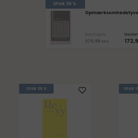
SPAR
36 %
Opmærksomhedstyve
Normalpris
Medlem
172,
270,95
DKK
1
SPAR
36 %
SPAR