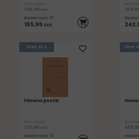
Normalpris
Normal
290,95
379,9
DKK
Medlemspris
Medlem
185,95
242,
DKK
1
SPAR
36 %
SPAR
Filmens poetik
Homo 
Normalpris
Normal
233,95
463,9
DKK
Medlemspris
Medlem