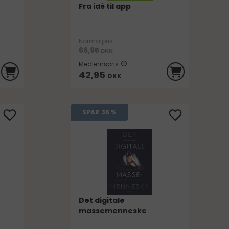
Fra idé til app
Normalpris
66,95
DKK
Medlemspris
42,95
DKK
SPAR
36 %
Det digitale
massemenneske