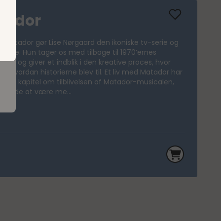
atador
ed Matador gør Lise Nørgaard den ikoniske tv-serie og
vende. Hun tager os med tilbage til 1970’ernes
bt og giver et indblik i den kreative proces, hvor
g hvordan historierne blev til. Et liv med Matador har
et et kapitel om tilblivelsen af Matador-musicalen,
d nåede at være me...