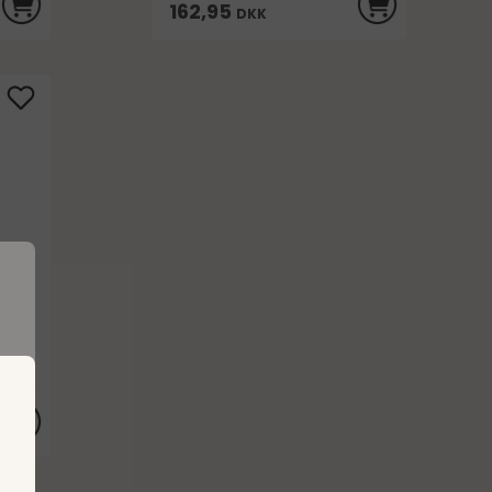
162,95
DKK
ri
e
.