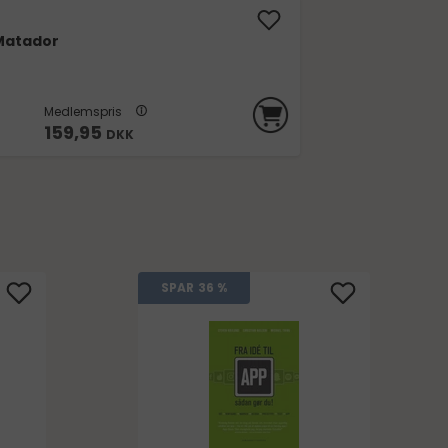
 Matador
Medlemspris
159,95
DKK
SPAR
36 %