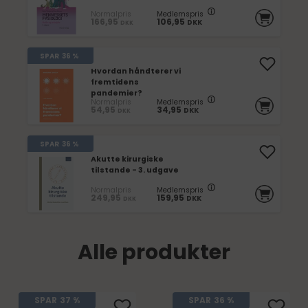
Normalpris
Medlemspris
166,95
106,95
DKK
DKK
SPAR
36 %
Hvordan håndterer vi
fremtidens
pandemier?
Normalpris
Medlemspris
54,95
34,95
DKK
DKK
SPAR
36 %
Akutte kirurgiske
tilstande - 3. udgave
Normalpris
Medlemspris
249,95
159,95
DKK
DKK
Alle produkter
SPAR
37 %
SPAR
36 %