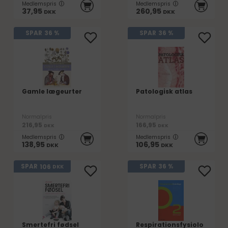
Medlemspris
Medlemspris
37,95
260,95
DKK
DKK
SPAR
36 %
SPAR
36 %
Gamle lægeurter
Patologisk atlas
Normalpris
Normalpris
216,95
166,95
DKK
DKK
Medlemspris
Medlemspris
138,95
106,95
DKK
DKK
106
SPAR
SPAR
36 %
DKK
Smertefri fødsel
Respirationsfysiolo