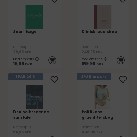
Snart læge
Klinisk lederskab
Normalpris
Normalpris
29,95
249,95
DKK
DKK
Medlemspris
Medlemspris
18,95
159,95
DKK
DKK
148
SPAR
36 %
SPAR
DKK
Den helbredende
Politikens
samtale
graviditetsbog
Normalpris
Normalpris
58,95
408,95
DKK
DKK