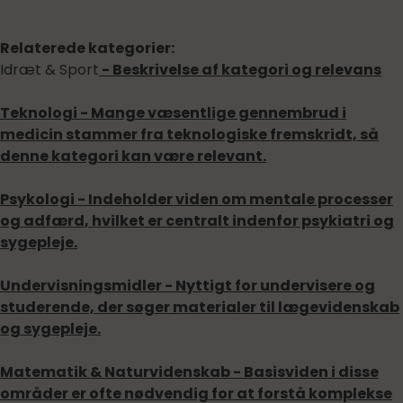
Relaterede kategorier:
Idræt & Sport
- Beskrivelse af kategori og relevans
Teknologi
- Mange væsentlige gennembrud i
medicin stammer fra teknologiske fremskridt, så
denne kategori kan være relevant.
Psykologi
- Indeholder viden om mentale processer
og adfærd, hvilket er centralt indenfor psykiatri og
sygepleje.
Undervisningsmidler
- Nyttigt for undervisere og
studerende, der søger materialer til lægevidenskab
og sygepleje.
Matematik & Naturvidenskab
- Basisviden i disse
områder er ofte nødvendig for at forstå komplekse