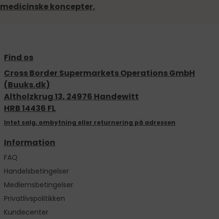
medicinske koncepter.
Find os
Cross Border Supermarkets Operations GmbH
(Buuks.dk)
Altholzkrug 13, 24976 Handewitt
HRB 14436 FL
Intet salg, ombytning eller returnering på adressen
Information
FAQ
Handelsbetingelser
Medlemsbetingelser
Privatlivspolitikken
Kundecenter