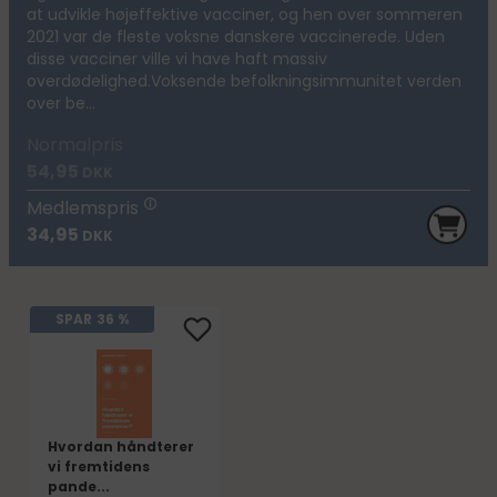
at udvikle højeffektive vacciner, og hen over sommeren
2021 var de fleste voksne danskere vaccinerede. Uden
disse vacciner ville vi have haft massiv
overdødelighed.Voksende befolkningsimmunitet verden
over be...
Normalpris
54,95
DKK
Medlemspris
34,95
DKK
SPAR
36 %
Hvordan håndterer
vi fremtidens
pande...