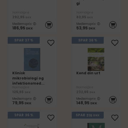
gi
Normalpris
Normalpris
292,95
83,95
DKK
DKK
Medlemspris
Medlemspris
186,95
53,95
DKK
DKK
SPAR
37 %
SPAR
36 %
Klinisk
Kend din urt
mikrobiologi og
infektionsmed...
Normalpris
Normalpris
125,95
232,95
DKK
DKK
Medlemspris
Medlemspris
79,95
148,95
DKK
DKK
316
SPAR
36 %
SPAR
DKK