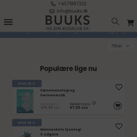
+4571997222
info@buuks.dk
Lægevidenskab & Sygepleje
Forside
/
Bøger
/
Studiebøger
/
Lægevidenskab & Sygepleje
Filter
Populære lige nu
SPAR
36 %
Fænomenologi og
hermeneutik
Normalpris
Medlemspris
105,95
67,95
DKK
DKK
SPAR
36 %
Menneskets fysiologi
3. udgave