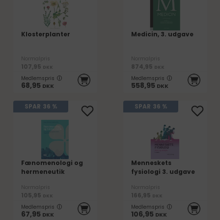
Klosterplanter
Medicin, 3. udgave
Normalpris
Normalpris
107,95
874,95
DKK
DKK
Medlemspris
Medlemspris
68,95
558,95
DKK
DKK
SPAR
36 %
SPAR
36 %
Fænomenologi og
Menneskets
hermeneutik
fysiologi 3. udgave
Normalpris
Normalpris
105,95
166,95
DKK
DKK
Medlemspris
Medlemspris
67,95
106,95
DKK
DKK