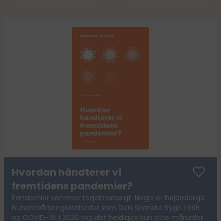
Hvordan håndterer vi
fremtidens pandemier?
Pandemier kommer regelmæssigt. Nogle er højdødelige
hundredårsbegivenheder som Den Spanske Syge i 1918
og COVID-19. I 2020 tog det heldigvis kun otte måneder