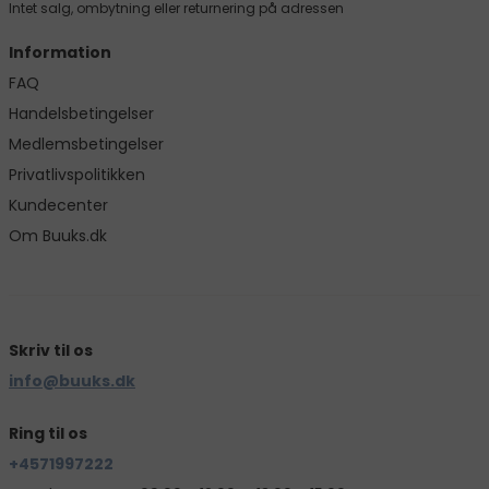
Intet salg, ombytning eller returnering på adressen
Information
FAQ
Handelsbetingelser
Medlemsbetingelser
Privatlivspolitikken
Kundecenter
Om Buuks.dk
Skriv til os
info@buuks.dk
Ring til os
+4571997222