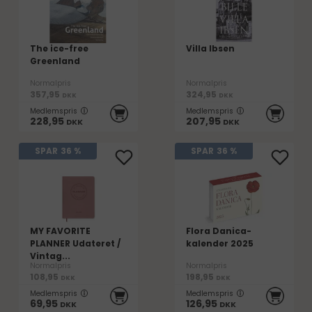
The ice-free
Villa Ibsen
Greenland
Normalpris
Normalpris
357,95
324,95
DKK
DKK
Medlemspris
Medlemspris
228,95
207,95
DKK
DKK
SPAR
36 %
SPAR
36 %
MY FAVORITE
Flora Danica-
PLANNER Udateret /
kalender 2025
Vintag...
Normalpris
Normalpris
108,95
198,95
DKK
DKK
Medlemspris
Medlemspris
69,95
126,95
DKK
DKK