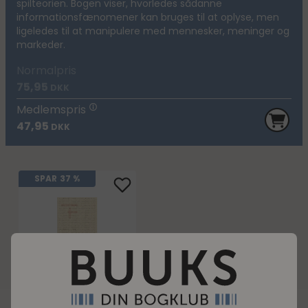
spilteorien. Bogen viser, hvorledes sådanne
informationsfænomener kan bruges til at oplyse, men
ligeledes til at manipulere med mennesker, meninger og
markeder.
Normalpris
75,95
DKK
Medlemspris
47,95
DKK
SPAR
37 %
Oplysningens
blinde vinkler
Normalpris
75,95
DKK