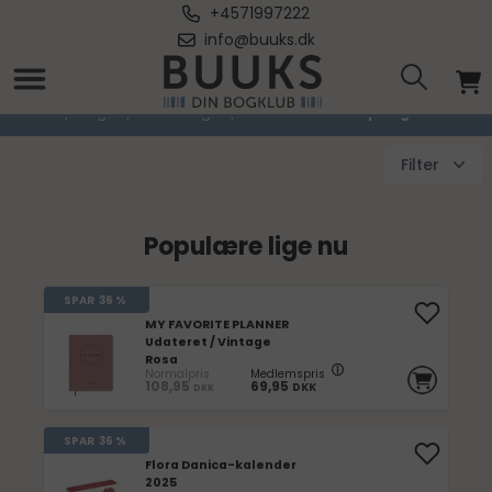
+4571997222
info@buuks.dk
Information & Opslagsværker
Forside
/
Bøger
/
Studiebøger
/
Information & Opslagsværker
Filter
Populære lige nu
SPAR
36 %
MY FAVORITE PLANNER
Udateret / Vintage
Rosa
Normalpris
Medlemspris
108,95
69,95
DKK
DKK
SPAR
36 %
Flora Danica-kalender
2025