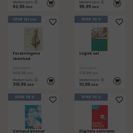
Medlemspris
Medlemspris
62,95
95,95
DKK
DKK
181
SPAR
SPAR
36 %
DKK
Forskningens
Logisk set
skønhed
Normalpris
Normalpris
500,95
175,95
DKK
DKK
Medlemspris
Medlemspris
319,95
111,95
DKK
DKK
SPAR
36 %
SPAR
35 %
Computational
Digitale samtaler