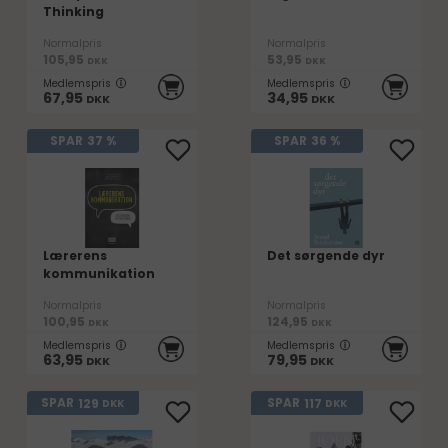
Thinking
Normalpris
Normalpris
105,95
53,95
DKK
DKK
Medlemspris
Medlemspris
67,95
34,95
DKK
DKK
SPAR
37 %
SPAR
36 %
Lærerens
Det sørgende dyr
kommunikation
Normalpris
Normalpris
100,95
124,95
DKK
DKK
Medlemspris
Medlemspris
63,95
79,95
DKK
DKK
129
117
SPAR
SPAR
DKK
DKK