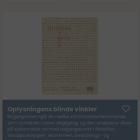
Oplysningens blinde vinkler
Bogengennemgår en række informationsfænomener,
som optræder i vores dagligdag, og den analyserer disse
på systematisk vis med udgangspunkt i filosofien
socialpsykologien, økonomien, beslutnings- og