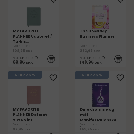
MY FAVORITE
The Bosslady
PLANNER Udateret /
Business Planner
Turkis...
Normalpris
Normalpris
108,95
233,95
DKK
DKK
Medlemspris
Medlemspris
69,95
148,95
DKK
DKK
SPAR
36 %
SPAR
36 %
MY FAVORITE
Dine drømme og
PLANNER Dateret
mål -
2024 Vint...
Manifestationska..
Normalpris
Normalpris
.
97,95
149,95
DKK
DKK