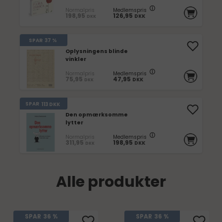
Normalpris
Medlemspris
198,95
126,95
DKK
DKK
SPAR
37 %
Oplysningens blinde
vinkler
Normalpris
Medlemspris
75,95
47,95
DKK
DKK
SPAR
113
DKK
Den opmærksomme
lytter
Normalpris
Medlemspris
311,95
198,95
DKK
DKK
Alle produkter
SPAR
36 %
SPAR
36 %