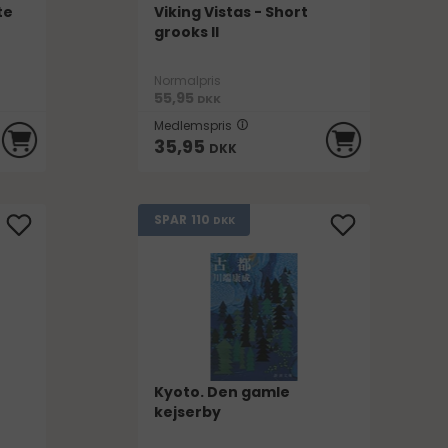
te
Viking Vistas - Short
grooks II
Normalpris
55,95
DKK
Medlemspris
35,95
DKK
110
SPAR
DKK
Kyoto. Den gamle
kejserby