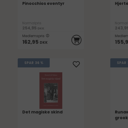
Pinocchios eventyr
Hjert
Normalpris
Normal
254,95
243,9
DKK
Medlemspris
Medlem
162,95
155,
DKK
SPAR
36 %
SPAR
Det magiske skind
Runaw
grooks