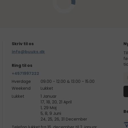
Skriv til os
N
info@buuks.dk
Ti
fø
ti
Ring til os
+4571997222
Hverdage
09.00 - 12.00 & 13.00 - 15.00
Weekend
Lukket
Lukket
1 Januar
17, 18, 20, 21 April
1, 29 Maj
B
5, 8, 9 Juni
24, 25, 26, 31 December
Telefon lukket
fra 16. december til 2. januar