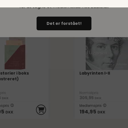
Du skal minimum være 18 år
95
172,95
DKK
DKK
for at tegne et medlemskab hos Buuks.dk
Det er forstået!
28
111
SPAR
DKK
DKK
storier i boks
Labyrinten I-II
ustreret)
pris
Normalpris
5
305,95
DKK
DKK
spris
Medlemspris
95
194,95
DKK
DKK