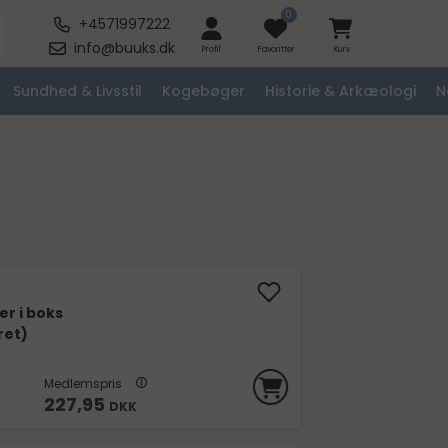
0
+4571997222
info@buuks.dk
Profil
Favoritter
Kurv
Sundhed & Livsstil
Kogebøger
Historie & Arkæologi
N
er i boks
ret)
Medlemspris
227,95
DKK