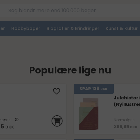
er
Hobbybøger
Biografier & Erindringer
Kunst & Kultur
Populære lige nu
128
SPAR
DKK
Julehistori
(Nyillustre
spris
Normalpris
95
355,95
DKK
DKK