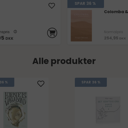
SPAR
36 %
Colomba &
spris
Normalpris
95
254,95
DKK
DKK
Alle produkter
36 %
SPAR
36 %