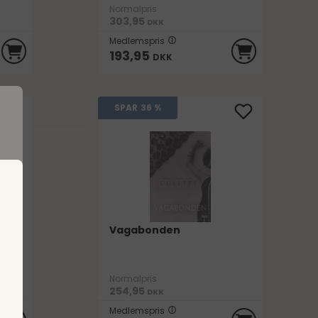
Normalpris
303,95
DKK
Medlemspris
193,95
DKK
SPAR
36 %
e
d
Vagabonden
.
Normalpris
254,95
DKK
Medlemspris