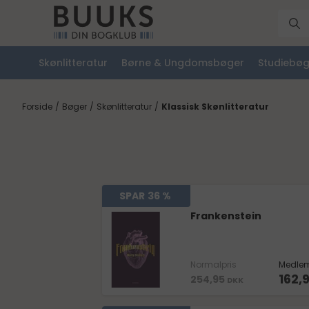
Skønlitteratur
Børne & Ungdomsbøger
Studiebøg
Forside
/
Bøger
/
Skønlitteratur
/
Klassisk Skønlitteratur
SPAR
36 %
Frankenstein
Normalpris
Medlem
162,
254,95
DKK