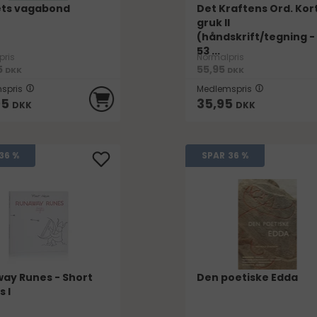
ets vagabond
Det Kraftens Ord. Kor
gruk II
(håndskrift/tegning -
53 ...
pris
Normalpris
5
55,95
DKK
DKK
spris
Medlemspris
95
35,95
DKK
DKK
36 %
SPAR
36 %
ay Runes - Short
Den poetiske Edda
 I