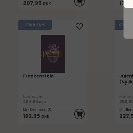
207,95
172,
DKK
1
SPAR
36 %
SPAR
Frankenstein
Julehi
(Nyill
Normalpris
Normal
254,95
355,9
DKK
Medlemspris
Medlem
162,95
227,
DKK