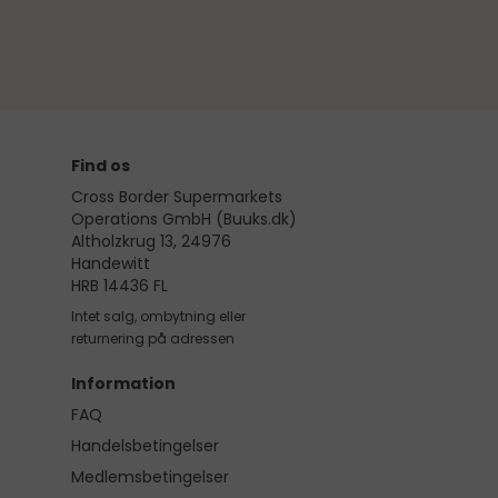
Find os
Cross Border Supermarkets
Operations GmbH (Buuks.dk)
Altholzkrug 13, 24976
Handewitt
HRB 14436 FL
Intet salg, ombytning eller
returnering på adressen
Information
FAQ
Handelsbetingelser
Medlemsbetingelser