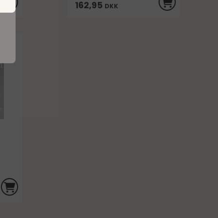
162,95
DKK