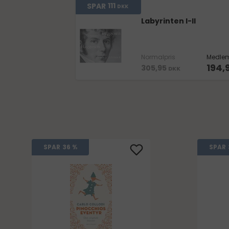
111
SPAR
DKK
Labyrinten I-II
Normalpris
Medlem
194,
305,95
DKK
SPAR
36 %
SPAR