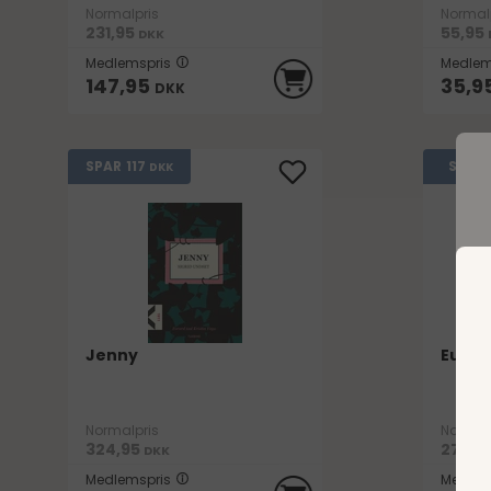
Normalpris
Normal
231,95
55,95
DKK
Medlemspris
Medlem
147,95
35,9
DKK
117
SPAR
SPAR
DKK
Jenny
Eugén
D
Normalpris
Normal
324,95
270,9
DKK
Medlemspris
Medlem