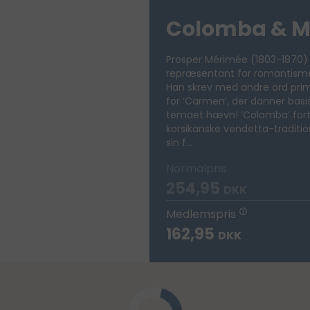
Colomba & M
Prosper Mérimée (1803-1870) 
repræsentant for romantismen
Han skrev med andre ord prim
for ‘Carmen’, der danner basi
temaet hævn! ‘Colomba’ fort
korsikanske vendetta-traditio
sin f...
Normalpris
254,95
DKK
Medlemspris
162,95
DKK