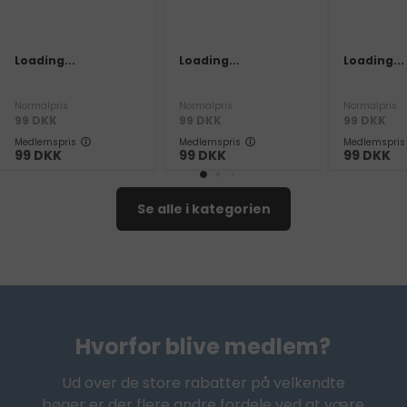
Loading...
Loading...
Loading...
Normalpris
Normalpris
Normalpris
99
DKK
99
DKK
99
DKK
Medlemspris
Medlemspris
Medlemspris
99
DKK
99
DKK
99
DKK
Se alle i kategorien
Hvorfor blive medlem?
Ud over de store rabatter på velkendte
bøger er der flere andre fordele ved at være