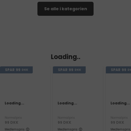
Se alle i kategorien
Loading..
SPAR
99
SPAR
99
SPAR
99
DKK
DKK
D
Loading...
Loading...
Loading...
Normalpris
Normalpris
Normalpris
99
DKK
99
DKK
99
DKK
Medlemspris
Medlemspris
Medlemspris