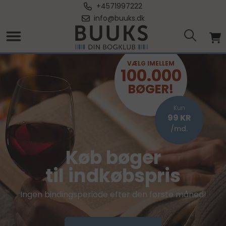
+4571997222
info@buuks.dk
VÆLG IMELLEM
100.000
BØGER!
Kun
99 KR
/md.
Køb bøger
til indkøbspris
Ingen bindingsperiode efter den første måned!