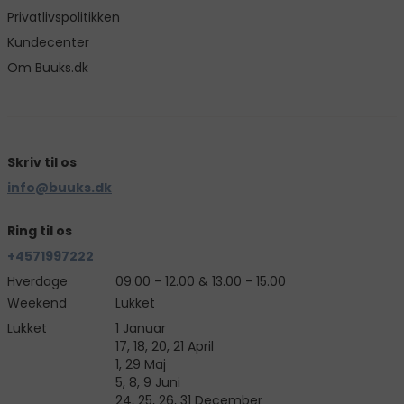
Privatlivspolitikken
Kundecenter
Om Buuks.dk
Skriv til os
info@buuks.dk
Ring til os
+4571997222
Hverdage
09.00 - 12.00 & 13.00 - 15.00
Weekend
Lukket
Lukket
1 Januar
17, 18, 20, 21 April
1, 29 Maj
5, 8, 9 Juni
24, 25, 26, 31 December