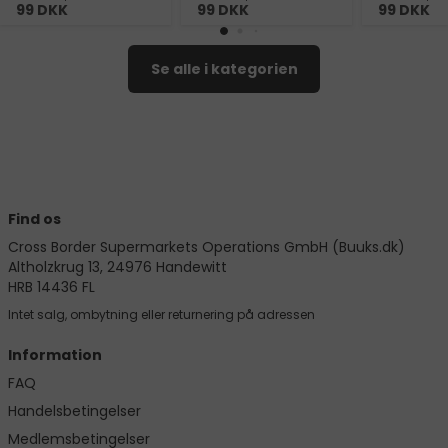
99
DKK
99
DKK
99
DKK
Se alle i kategorien
Find os
Cross Border Supermarkets Operations GmbH (Buuks.dk)
Altholzkrug 13, 24976 Handewitt
HRB 14436 FL
Intet salg, ombytning eller returnering på adressen
Information
FAQ
Handelsbetingelser
Medlemsbetingelser