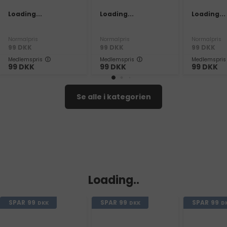
Loading...
Loading...
Loading...
Normalpris
Normalpris
Normalpris
99
DKK
99
DKK
99
DKK
Medlemspris
Medlemspris
Medlemspris
99
DKK
99
DKK
99
DKK
Se alle i kategorien
Loading..
SPAR
99
SPAR
99
SPAR
99
DKK
DKK
D