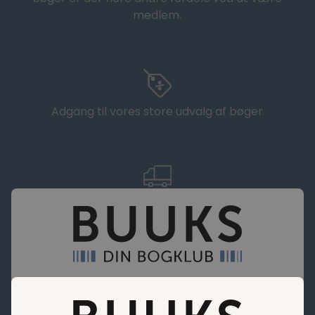
medlem.
Adgang til vores store udvalg af bøger
Fragt fra kun 29,95 DKK
Bøger til medlemspriser. Vores mission er at gøre
det billigere at købe bøger.
Opnå store besparelser med vores rabatter