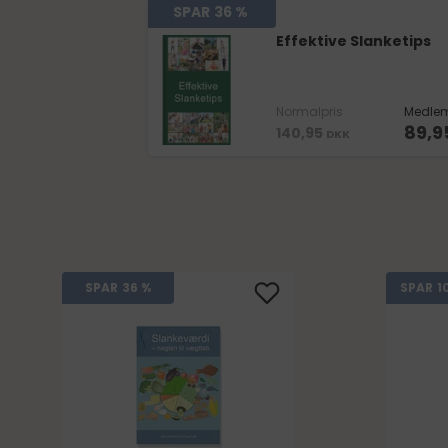
SPAR
36 %
Effektive Slanketips
Normalpris
Medlem
89,9
140,95
DKK
1
SPAR
36 %
SPAR