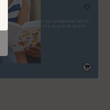
andt vores 500.000 mærke- og hverdagsvarer. Køb for
ordelagtig medlemspris – så er du godt på vej til en