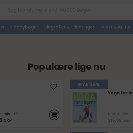
er
Hobbybøger
Biografier & Erindringer
Kunst & Kultur
Populære lige nu
SPAR
36 %
Yoga for l
spris
Normalpris
5
216,95
DKK
DKK