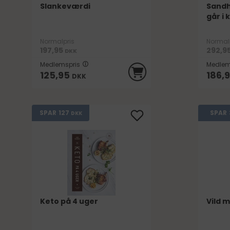
Slankeværdi
Sandh
går i
Normalpris
Normal
197,95
292,9
DKK
Medlemspris
Medlem
125,95
186,
DKK
127
SPAR
SPAR
DKK
Keto på 4 uger
Vild 