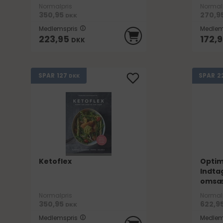
Normalpris
Normal
350,95
270,9
DKK
Medlemspris
Medlem
223,95
172,
DKK
127
2
SPAR
SPAR
DKK
Ketoflex
Optim
Indta
omsæ
Normalpris
Normal
350,95
622,9
DKK
Medlemspris
Medlem