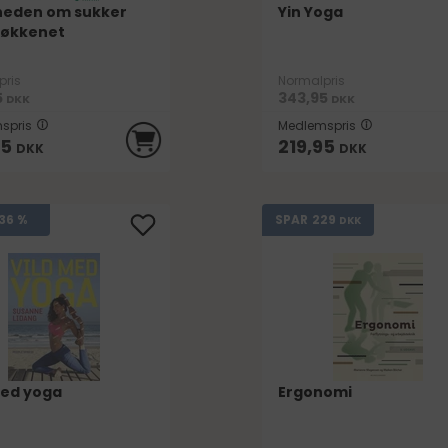
eden om sukker
Yin Yoga
 køkkenet
pris
Normalpris
5
343,95
DKK
DKK
spris
Medlemspris
95
219,95
DKK
DKK
229
36 %
SPAR
DKK
med yoga
Ergonomi