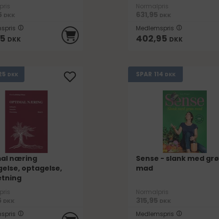
pris
Normalpris
5
631,95
DKK
DKK
spris
Medlemspris
95
402,95
DKK
DKK
25
114
SPAR
DKK
DKK
al næring
Sense - slank med gr
gelse, optagelse,
mad
tning
pris
Normalpris
5
315,95
DKK
DKK
spris
Medlemspris