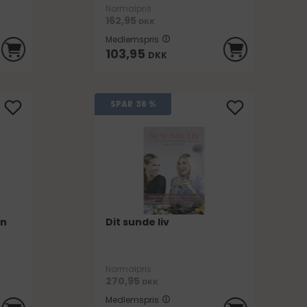
Normalpris
162,95
DKK
Medlemspris
103,95
DKK
SPAR
36 %
øn
Dit sunde liv
Normalpris
270,95
DKK
Medlemspris