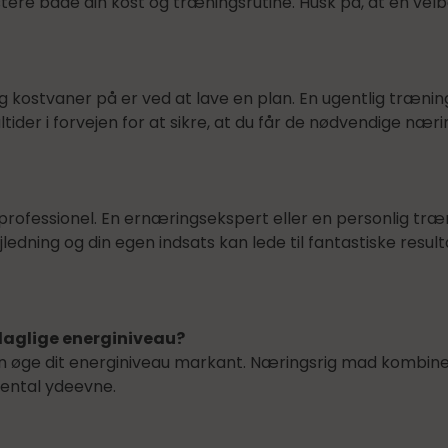
stere både din kost og træningsrutine. Husk på, at en v
 kostvaner på er ved at lave en plan. En ugentlig træni
tider i forvejen for at sikre, at du får de nødvendige næ
professionel. En ernæringsekspert eller en personlig træ
edning og din egen indsats kan lede til fantastiske resul
daglige energiniveau?
 øge dit energiniveau markant. Næringsrig mad kombiner
mental ydeevne.