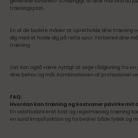
generelle sundhed? Afhængigt af dine mål skal du ju
træningsplan.
En af de bedste måder at opretholde dine træning og
dig med at holde dig på rette spor. Forbered dine mål
træning.
Det kan også være nyttigt at søge rådgivning fra en 
dine behov og mål. Kombinationen af professionel vejl
FAQ:
Hvordan kan træning og kostvaner påvirke mit 
En velafbalanceret kost og regelmæssig træning kan
en sund kropsfunktion og forbedrer både fysisk og 