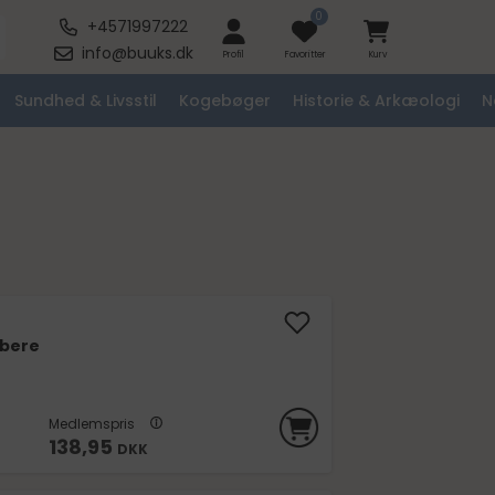
0
+4571997222
info@buuks.dk
Profil
Favoritter
Kurv
Sundhed & Livsstil
Kogebøger
Historie & Arkæologi
N
øbere
Medlemspris
138,95
DKK