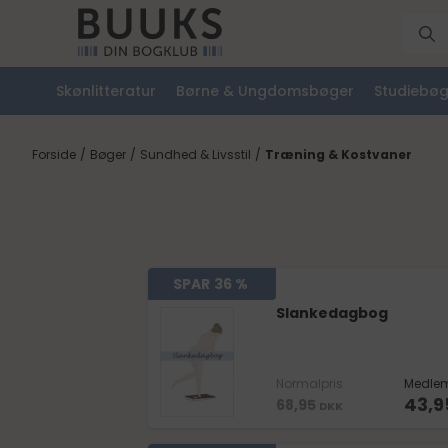
Skønlitteratur
Børne & Ungdomsbøger
Studiebøg
Forside
/
Bøger
/
Sundhed & Livsstil
/
Træning & Kostvaner
SPAR
36 %
Slankedagbog
Normalpris
Medlem
43,9
68,95
DKK