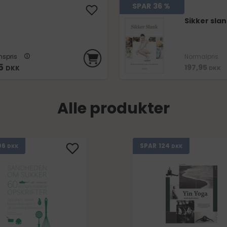
SPAR
36 %
Sikker sla
spris
Normalpris
5
197,95
DKK
DKK
Alle produkter
06
124
SPAR
DKK
DKK