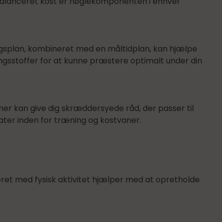
elbalanceret kost er nøglekomponenten i enhver
ngsplan, kombineret med en måltidplan, kan hjælpe
ringsstoffer for at kunne præstere optimalt under din
ner kan give dig skræddersyede råd, der passer til
tater inden for træning og kostvaner.
et med fysisk aktivitet hjælper med at opretholde