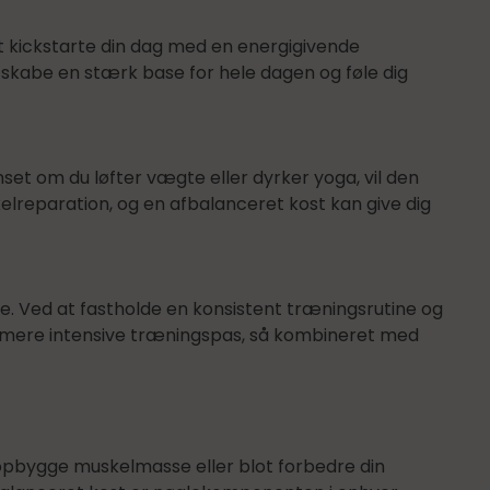
at kickstarte din dag med en energigivende
kabe en stærk base for hele dagen og føle dig
set om du løfter vægte eller dyrker yoga, vil den
elreparation, og en afbalanceret kost kan give dig
e. Ved at fastholde en konsistent træningsrutine og
r mere intensive træningspas, så kombineret med
g, opbygge muskelmasse eller blot forbedre din