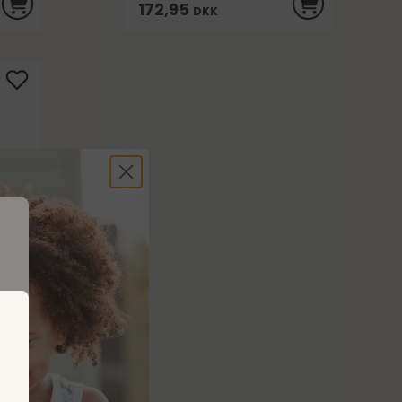
172,95
DKK
e
.