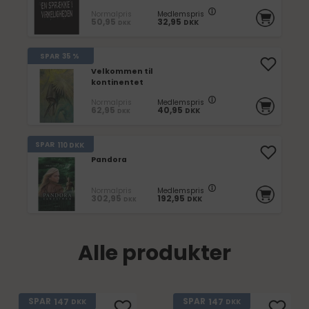
Normalpris
Medlemspris
50,95
32,95
DKK
DKK
SPAR
35 %
Velkommen til
kontinentet
Normalpris
Medlemspris
62,95
40,95
DKK
DKK
SPAR
110
DKK
Pandora
Normalpris
Medlemspris
302,95
192,95
DKK
DKK
Alle produkter
147
147
SPAR
SPAR
DKK
DKK