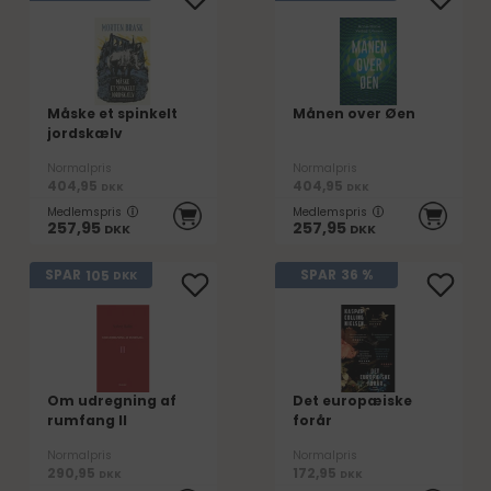
Måske et spinkelt
Månen over Øen
jordskælv
Normalpris
Normalpris
404,95
404,95
DKK
DKK
Medlemspris
Medlemspris
257,95
257,95
DKK
DKK
105
SPAR
SPAR
36 %
DKK
Om udregning af
Det europæiske
rumfang II
forår
Normalpris
Normalpris
290,95
172,95
DKK
DKK