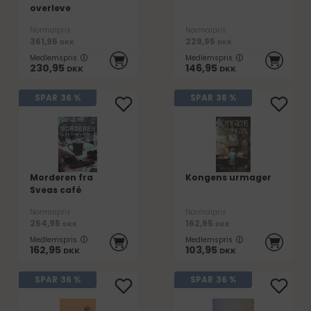
overleve
Normalpris
Normalpris
361,95
229,95
DKK
DKK
Medlemspris
Medlemspris
230,95
146,95
DKK
DKK
SPAR
36 %
SPAR
36 %
Morderen fra
Kongens urmager
Sveas café
Normalpris
Normalpris
254,95
162,95
DKK
DKK
Medlemspris
Medlemspris
162,95
103,95
DKK
DKK
SPAR
36 %
SPAR
36 %