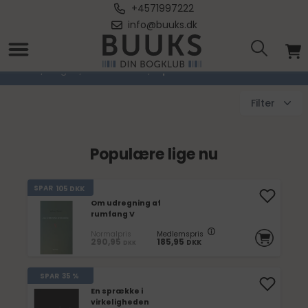
+4571997222
info@buuks.dk
Spekulativ Skønlitteratur
Forside
/
Bøger
/
Skønlitteratur
/
Spekulativ Skønlitteratur
Filter
Populære lige nu
SPAR
105
DKK
Om udregning af
rumfang V
Normalpris
Medlemspris
290,95
185,95
DKK
DKK
SPAR
35 %
En sprække i
virkeligheden