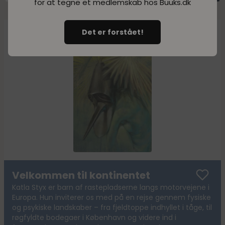
for at tegne et medlemskab hos Buuks.dk
Det er forstået!
Velkommen til kontinentet
Katla Styx er barn af rastepladserne langs motorvejene i
Europa. Hun inviterer os med på en rejse gennem fysiske
og psykiske landskaber – fra fjeldtoppe indhyllet i tåge, til
røgfyldte bodegaer i København og videre ind i