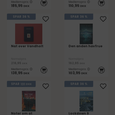
Medlemspris
Medlemspris
185,95
110,95
DKK
DKK
SPAR
36 %
SPAR
36 %
Nat over Vandholt
Den anden havfrue
Normalpris
Normalpris
216,95
162,95
DKK
DKK
Medlemspris
Medlemspris
138,95
103,95
DKK
DKK
131
SPAR
SPAR
36 %
DKK
Noter om at
Lockdown 9