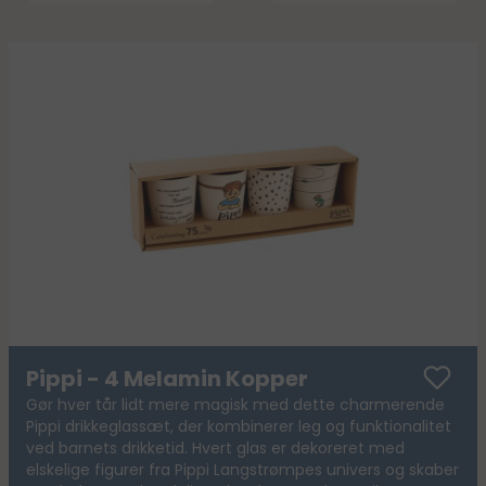
Pippi - 4 Melamin Kopper
Gør hver tår lidt mere magisk med dette charmerende
Pippi drikkeglassæt, der kombinerer leg og funktionalitet
ved barnets drikketid. Hvert glas er dekoreret med
elskelige figurer fra Pippi Langstrømpes univers og skaber