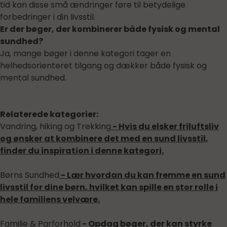
tid kan disse små ændringer føre til betydelige
forbedringer i din livsstil.
Er der bøger, der kombinerer både fysisk og mental
sundhed?
Ja, mange bøger i denne kategori tager en
helhedsorienteret tilgang og dækker både fysisk og
mental sundhed.
Relaterede kategorier:
Vandring, hiking og Trekking
- Hvis du elsker friluftsliv
og ønsker at kombinere det med en sund livsstil,
finder du inspiration i denne kategori.
Børns Sundhed
- Lær hvordan du kan fremme en sund
livsstil for dine børn, hvilket kan spille en stor rolle i
hele familiens velvære.
Familie & Parforhold
- Opdag bøger, der kan styrke