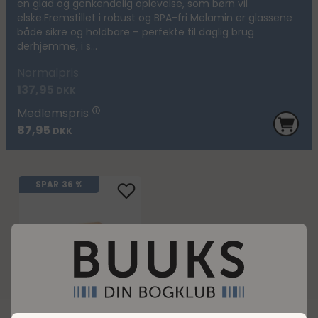
en glad og genkendelig oplevelse, som børn vil
elske.Fremstillet i robust og BPA-fri Melamin er glassene
både sikre og holdbare – perfekte til daglig brug
derhjemme, i s...
Normalpris
137,95
DKK
Medlemspris
87,95
DKK
SPAR
36 %
Pippi - 4 Melamin
Kopper
Normalpris
137,95
DKK