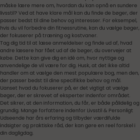
måske lære mere om, hvordan du kan opnå en sundere
livsstil? Ved at have klare mål kan du finde de bøger, der
passer bedst til dine behov og interesser. For eksempel,
hvis du vil forbedre din fitnessrutine, kan du vælge bøger,
der fokuserer på træning og kostvaner.
Tag dig tid til at læse anmeldelser og finde ud af, hvad
andre læsere har fået ud af de bøger, du overvejer at
købe. Dette kan give dig en idé om, hvor nyttige og
anvendelige de vil være for dig. Husk, at det ikke altid
handler om at vælge den mest populære bog, men den,
der passer bedst til dine specifikke behov og mål.
Uanset hvad du fokuserer på, er det vigtigt at vælge
bøger, der er skrevet af eksperter indenfor området.
Det sikrer, at den information, du får, er både pålidelig og
grundig. Mange forfattere indenfor Livsstil & Personligt
Udseende har års erfaring og tilbyder værdifulde
indsigter og praktiske råd, der kan gøre en reel forskel i
din dagligdag.