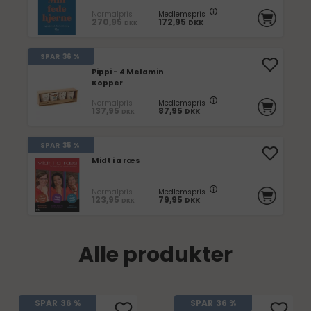
Normalpris
Medlemspris
270,95
172,95
DKK
DKK
SPAR
36 %
Pippi - 4 Melamin
Kopper
Normalpris
Medlemspris
137,95
87,95
DKK
DKK
SPAR
35 %
Midt i a ræs
Normalpris
Medlemspris
123,95
79,95
DKK
DKK
Alle produkter
SPAR
36 %
SPAR
36 %