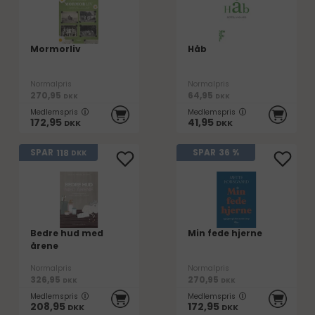
Mormorliv
Håb
Normalpris
Normalpris
270,95
64,95
DKK
DKK
Medlemspris
Medlemspris
172,95
41,95
DKK
DKK
118
SPAR
SPAR
36 %
DKK
Bedre hud med
Min fede hjerne
årene
Normalpris
Normalpris
326,95
270,95
DKK
DKK
Medlemspris
Medlemspris
208,95
172,95
DKK
DKK