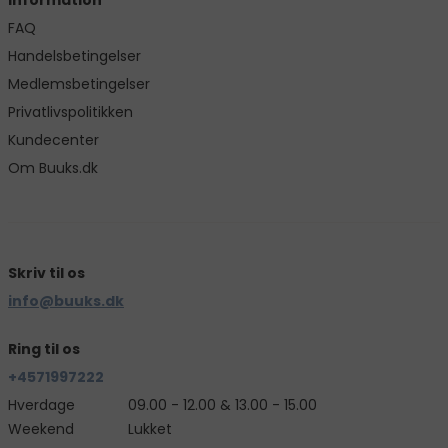
Information
FAQ
Handelsbetingelser
Medlemsbetingelser
Privatlivspolitikken
Kundecenter
Om Buuks.dk
Skriv til os
info@buuks.dk
Ring til os
+4571997222
Hverdage
09.00 - 12.00 & 13.00 - 15.00
Weekend
Lukket