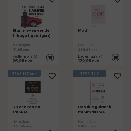
Blærerøven vender
Mod
tilbage (igen, igen)
Normalpris
Normalpris
41,95
269,95
DKK
DKK
Medlemspris
Medlemspris
26,95
172,95
DKK
DKK
137
SPAR
SPAR
36 %
DKK
Du er hvad du
Den lille guide til
tænker
minimalisme
Normalpris
Normalpris
379,95
216,95
DKK
DKK