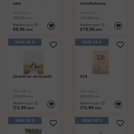
selv
mindfulness
Normalpris
Normalpris
108,95
437,95
DKK
DKK
Medlemspris
Medlemspris
69,95
279,95
DKK
DKK
SPAR
36 %
SPAR
36 %
Livsstil er en livsstil
324
Normalpris
Normalpris
270,95
266,95
DKK
DKK
Medlemspris
Medlemspris
172,95
170,95
DKK
DKK
SPAR
36 %
SPAR
35 %