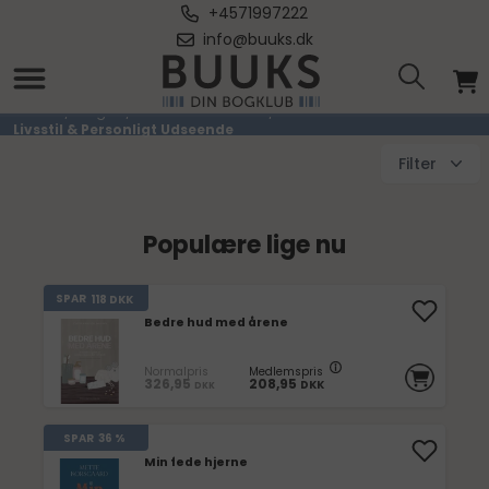
+4571997222
info@buuks.dk
Livsstil & Personligt Udseende
Forside
/
Bøger
/
Sundhed & Livsstil
/
Livsstil & Personligt Udseende
Filter
Populære lige nu
SPAR
118
DKK
Bedre hud med årene
Normalpris
Medlemspris
326,95
208,95
DKK
DKK
SPAR
36 %
Min fede hjerne