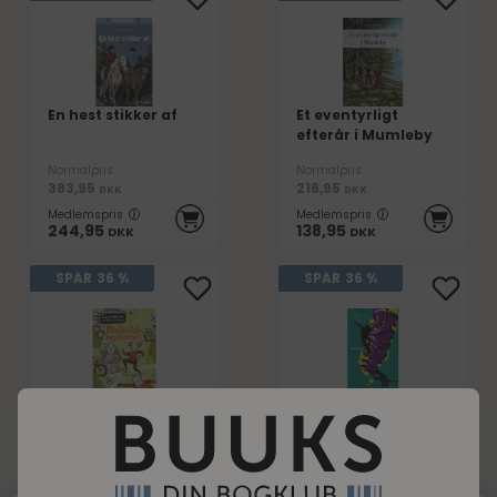
En hest stikker af
Et eventyrligt
efterår i Mumleby
Normalpris
Normalpris
383,95
216,95
DKK
DKK
Medlemspris
Medlemspris
244,95
138,95
DKK
DKK
SPAR
36 %
SPAR
36 %
Fodboldmysteriet
Kickflip
– LasseMajas
detekti...
Normalpris
Normalpris
162,95
248,95
DKK
DKK