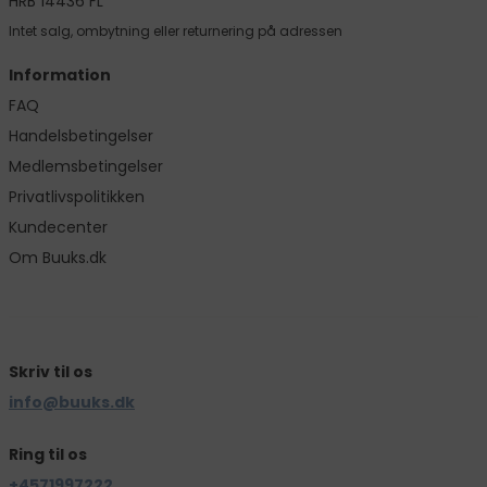
HRB 14436 FL
Intet salg, ombytning eller returnering på adressen
Information
FAQ
Handelsbetingelser
Medlemsbetingelser
Privatlivspolitikken
Kundecenter
Om Buuks.dk
Skriv til os
info@buuks.dk
Ring til os
+4571997222