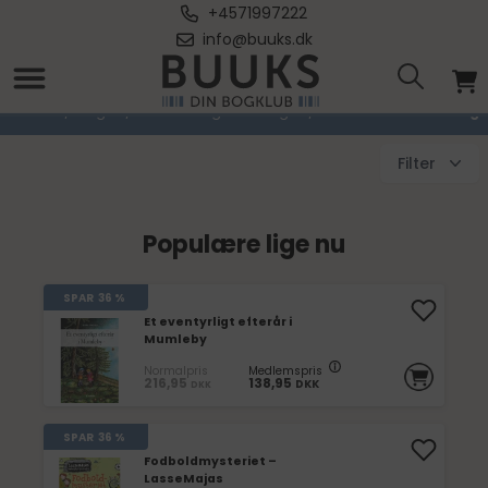
+4571997222
info@buuks.dk
Serier For Børn & Unge
Forside
/
Bøger
/
Børne & Ungdomsbøger
/
Serier For Børn & Unge
Filter
Populære lige nu
SPAR
36 %
Et eventyrligt efterår i
Mumleby
Normalpris
Medlemspris
216,95
138,95
DKK
DKK
SPAR
36 %
Fodboldmysteriet –
LasseMajas