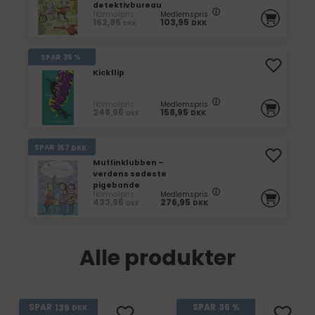
detektivbureau
Normalpris
Medlemspris
162,95
103,95
DKK
DKK
SPAR
36 %
Kickflip
Normalpris
Medlemspris
248,95
158,95
DKK
DKK
SPAR
157
DKK
Muffinklubben –
verdens sødeste
pigebande
Normalpris
Medlemspris
433,95
276,95
DKK
DKK
Alle produkter
139
SPAR
SPAR
36 %
DKK