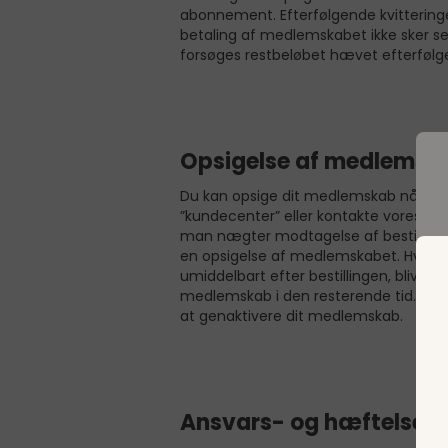
abonnement. Efterfølgende kvitteringer
betaling af medlemskabet ikke sker se
forsøges restbeløbet hævet efterfølge
Opsigelse af medlemsk
Du kan opsige dit medlemskab når du v
”kundecenter” eller kontakte vores kund
man nægter modtagelse af bestilte varer
en opsigelse af medlemskabet. Hvis du
umiddelbart efter bestillingen, blive 
medlemskab i den resterende tid. Efte
at genaktivere dit medlemskab.
D
Ansvars- og hæftelsesf