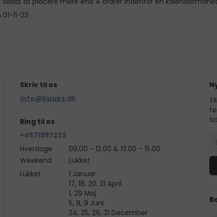
e tilladt at placere mere end 4 ordrer indenfor en kalendermåne
 01-11-23
Skriv til os
N
info@buuks.dk
Ti
fø
ti
Ring til os
+4571997222
Hverdage
09.00 - 12.00 & 13.00 - 15.00
Weekend
Lukket
Lukket
1 Januar
17, 18, 20, 21 April
1, 29 Maj
B
5, 8, 9 Juni
24, 25, 26, 31 December