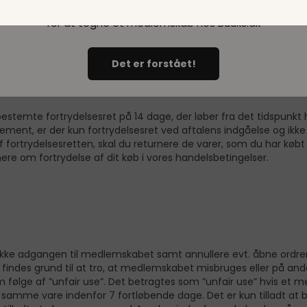
e bog til medlemspris, og derved tager medlemskabet hos Buuks.dk 
Du skal minimum være 18 år
ed, til medlemskabet opsiges.
for at tegne et medlemskab hos Buuks.dk
Det er forstået!
bestemte fortrydelsesret på 14 dage, der løber fra det tidspunkt
ment, er der kun fortrydelsesret ved aftalens indgåelse og ikk
af fortrydelsesretten, skal du returnere de varer, som du har køb
re om fortrydelse af dit køb i vores handelsbetingelser.
 lukke adgangen til medlemskabet samt annullere evt. åbne ordre
findes grund til at tro, at medlemskabet misbruges eller på anden 
m følge af ”unfair use”. Det betragtes som ”unfair use” hvis e
 samme vare indenfor 7 fortløbende dage. Det er kun tilladt at bes