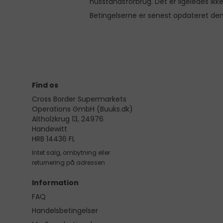
husstandsforbrug. Det er ligeledes ikk
Betingelserne er senest opdateret den
Find os
Cross Border Supermarkets
Operations GmbH (Buuks.dk)
Altholzkrug 13, 24976
Handewitt
HRB 14436 FL
Intet salg, ombytning eller
returnering på adressen
Information
FAQ
Handelsbetingelser