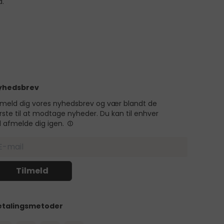
d.
yhedsbrev
lmeld dig vores nyhedsbrev og vær blandt de
rste til at modtage nyheder. Du kan til enhver
d afmelde dig igen.
etalingsmetoder