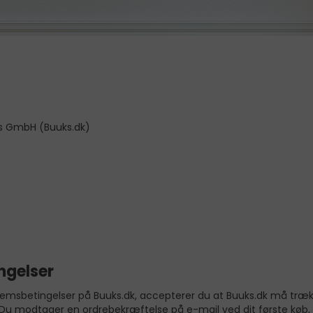
s GmbH (Buuks.dk)
ngelser
sbetingelser på Buuks.dk, accepterer du at Buuks.dk må trække 
Du modtager en ordrebekræftelse på e-mail ved dit første køb, 