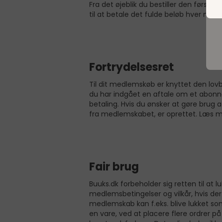
Fra det øjeblik du bestiller den først
til at betale det fulde beløb hver mån
Fortrydelsesret
Til dit medlemskøb er knyttet den lov
du har indgået en aftale om et abonne
betaling. Hvis du ønsker at gøre brug 
fra medlemskabet, er oprettet. Læs me
Fair brug
Buuks.dk forbeholder sig retten til at
medlemsbetingelser og vilkår, hvis der 
medlemskab kan f.eks. blive lukket so
en vare, ved at placere flere ordrer på