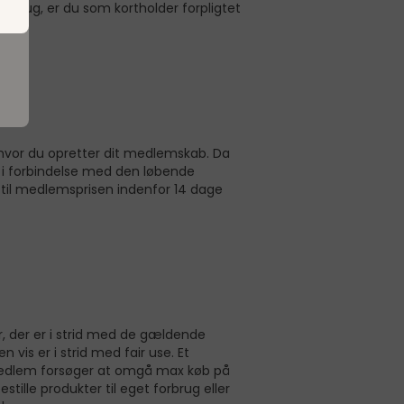
i brug, er du som kortholder forpligtet
 hvor du opretter dit medlemskab. Da
e i forbindelse med den løbende
t til medlemsprisen indenfor 14 dage
r, der er i strid med de gældende
vis er i strid med fair use. Et
t medlem forsøger at omgå max køb på
tille produkter til eget forbrug eller