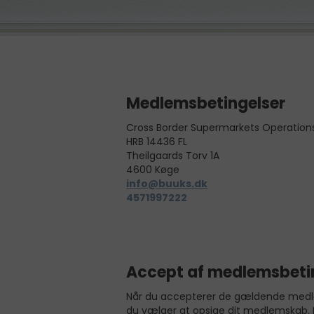
Medlemsbetingelser
Cross Border Supermarkets Operation
HRB 14436 FL
Theilgaards Torv 1A
4600 Køge
info@buuks.dk
4571997222
Accept af medlemsbeti
Når du accepterer de gældende medlem
du vælger at opsige dit medlemskab. 