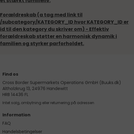
et stærkt familieliv.
Forældreskab (a tag med link til
/subcategory/KATEGORY_ID hvor KATEGORY_ID er
id til den kategory du skriver om)
- Effektiv
forældreskab støtter en harmonisk dynamik i
familien og styrker parforholdet.
Find os
Cross Border Supermarkets Operations GmbH (Buuks.dk)
Altholzkrug 13, 24976 Handewitt
HRB 14436 FL
Intet salg, ombytning eller returnering på adressen
Information
FAQ
Handelsbetingelser