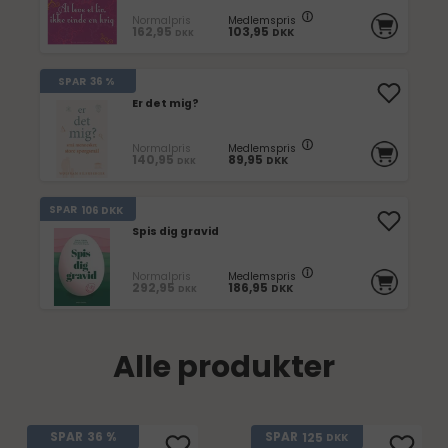
Normalpris
Medlemspris
162,95
103,95
DKK
DKK
SPAR
36 %
Er det mig?
Normalpris
Medlemspris
140,95
89,95
DKK
DKK
SPAR
106
DKK
Spis dig gravid
Normalpris
Medlemspris
292,95
186,95
DKK
DKK
Alle produkter
125
SPAR
36 %
SPAR
DKK