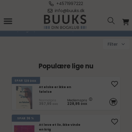
+4571997222
info@buuks.dk
Familie & Parforhold
Forside
/
Bøger
/
Sundhed & Livsstil
/
Familie & Parforhold
Filter
Populære lige nu
SPAR
129
DKK
At elske er ikke en
følelse
Normalpris
Medlemspris
357,95
228,95
DKK
DKK
SPAR
36 %
At leve et liv, ikke vinde
en krig