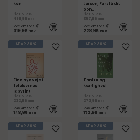
kan
Larsen, Forstå dit
oph...
Normalpris
Normalpris
499,95
357,95
DKK
DKK
Medlemspris
Medlemspris
319,95
228,95
DKK
DKK
SPAR
36 %
SPAR
36 %
Find nye veje i
Tantra og
følelsernes
kærlighed
labyrint
Normalpris
Normalpris
232,95
270,95
DKK
DKK
Medlemspris
Medlemspris
148,95
172,95
DKK
DKK
SPAR
36 %
SPAR
36 %