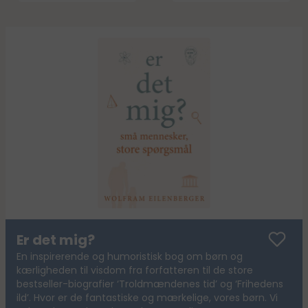
Er det mig?
En inspirerende og humoristisk bog om børn og
kærligheden til visdom fra forfatteren til de store
bestseller-biografier ‘Troldmændenes tid’ og ‘Frihedens
ild’. Hvor er de fantastiske og mærkelige, vores børn. Vi