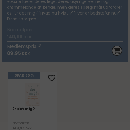
voksne lærer deres lege, deres usynlige venner og
drømmelande at kende, men deres spørgsmål udfordrer
os. 'Er det mig?' 'Hvad nu hvis ...?' 'Hvor er bedstefar nu?'
Disse spørgsm...
Normalpris
140,95
DKK
Medlemspris
89,95
DKK
SPAR
36 %
Er det mig?
Normalpris
140,95
DKK