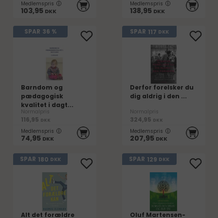
Medlemspris
Medlemspris
103,95
138,95
DKK
DKK
117
SPAR
36 %
SPAR
DKK
Barndom og
Derfor forelsker du
pædagogisk
dig aldrig i den ...
kvalitet i dagt...
Normalpris
Normalpris
116,95
324,95
DKK
DKK
Medlemspris
Medlemspris
74,95
207,95
DKK
DKK
180
129
SPAR
SPAR
DKK
DKK
Alt det forældre
Oluf Martensen-