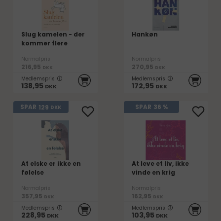
Slug kamelen - der
Hankøn
kommer flere
Normalpris
Normalpris
216,95
270,95
DKK
DKK
Medlemspris
Medlemspris
138,95
172,95
DKK
DKK
129
SPAR
SPAR
36 %
DKK
At elske er ikke en
At leve et liv, ikke
følelse
vinde en krig
Normalpris
Normalpris
357,95
162,95
DKK
DKK
Medlemspris
Medlemspris
228,95
103,95
DKK
DKK