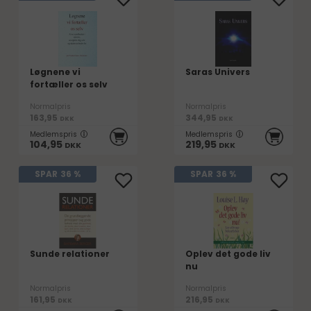
Løgnene vi
Saras Univers
fortæller os selv
Normalpris
Normalpris
163,95
344,95
DKK
DKK
Medlemspris
Medlemspris
104,95
219,95
DKK
DKK
SPAR
36 %
SPAR
36 %
Sunde relationer
Oplev det gode liv
nu
Normalpris
Normalpris
161,95
216,95
DKK
DKK