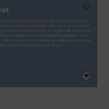
ivet
 korte tekster med bekræftelser og refleksioner til hver
Hays mest inspirerende bøger. Hun var et af de største
 og holistisk sundhed og blev af nogle kaldt dronningen
være grundlæggeren af selvhjælpsbevægelsen. Over
et millioner gennem sine bøger og workshops, hvor hun
r har afgørende indflydelse på vores l...