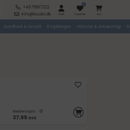
0
+4571997222
info@buuks.dk
Profil
Favoritter
Kurv
Sundhed & Livsstil
Kogebøger
Historie & Arkæologi
N
Medlemspris
37,95
DKK