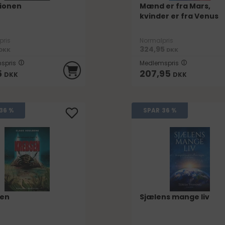
ionen
Mænd er fra Mars,
kvinder er fra Venus
pris
Normalpris
324,95
DKK
DKK
spris
Medlemspris
5
207,95
DKK
DKK
36 %
SPAR
36 %
sen
Sjælens mange liv