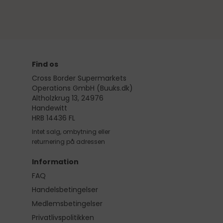
Find os
Cross Border Supermarkets
Operations GmbH (Buuks.dk)
Altholzkrug 13, 24976
Handewitt
HRB 14436 FL
Intet salg, ombytning eller
returnering på adressen
Information
FAQ
Handelsbetingelser
Medlemsbetingelser
Privatlivspolitikken