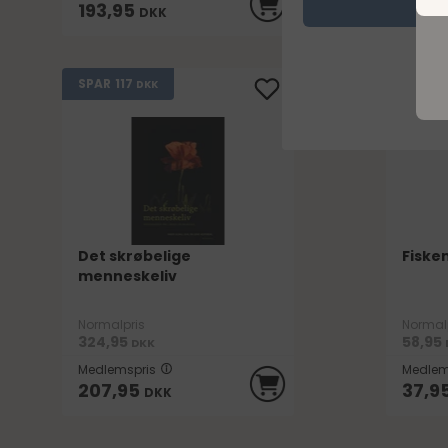
193,95
152,
DKK
117
SPAR
SPAR
DKK
Det skrøbelige
Fiske
menneskeliv
Normalpris
Normal
324,95
58,95
DKK
Medlemspris
Medlem
207,95
37,9
DKK