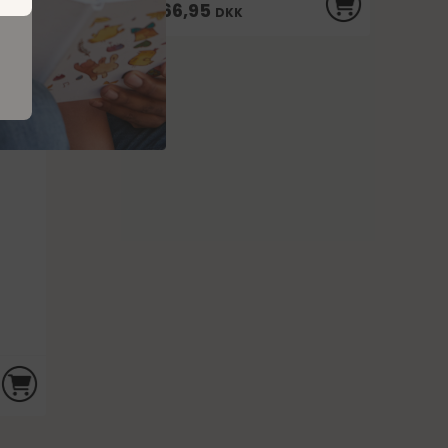
166,95
DKK