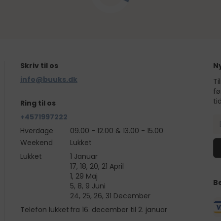
Skriv til os
N
info@buuks.dk
Ti
fø
ti
Ring til os
+4571997222
Hverdage
09.00 - 12.00 & 13.00 - 15.00
Weekend
Lukket
Lukket
1 Januar
17, 18, 20, 21 April
1, 29 Maj
B
5, 8, 9 Juni
24, 25, 26, 31 December
Telefon lukket
fra 16. december til 2. januar