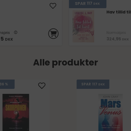
117
SPAR
DKK
Hav tillid til
spris
Normalpris
95
324,95
DKK
DKK
Alle produkter
117
36 %
SPAR
DKK