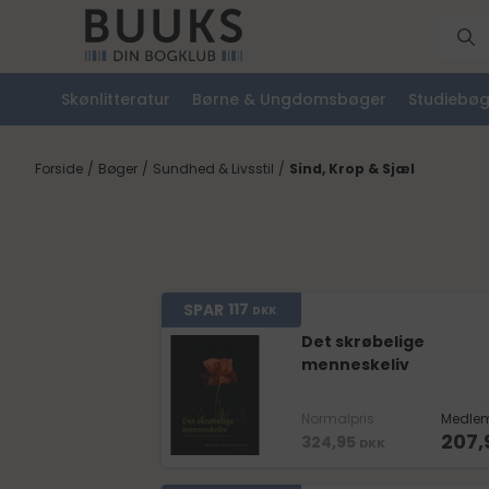
Skønlitteratur
Børne & Ungdomsbøger
Studiebøg
Forside
/
Bøger
/
Sundhed & Livsstil
/
Sind, Krop & Sjæl
117
SPAR
DKK
Det skrøbelige
menneskeliv
Normalpris
Medlem
207,
324,95
DKK