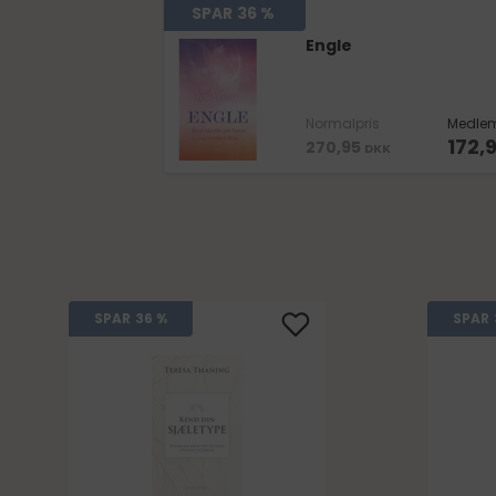
SPAR
36 %
Engle
Normalpris
Medlem
172,
270,95
DKK
SPAR
36 %
SPAR