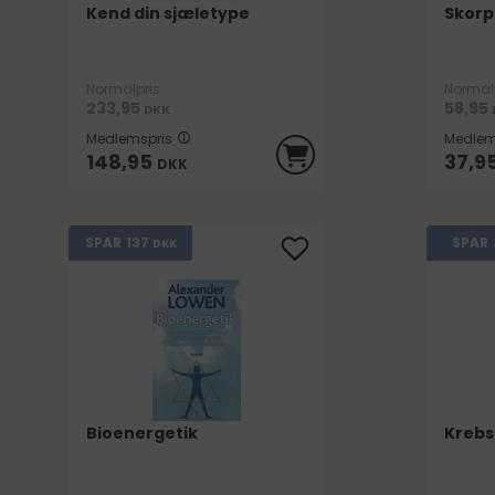
Kend din sjæletype
Skorp
Normalpris
Normal
233,95
58,95
DKK
Medlemspris
Medlem
148,95
37,9
DKK
137
SPAR
SPAR
DKK
Bioenergetik
Kreb