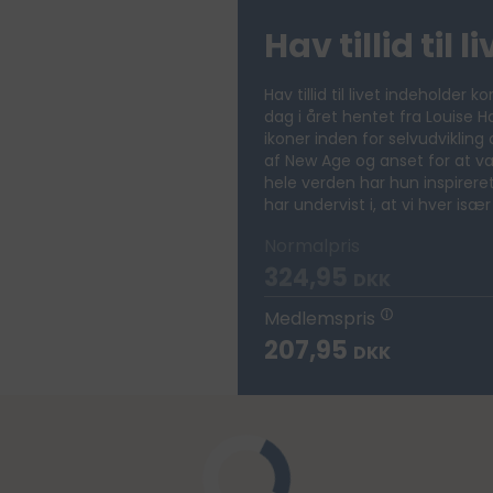
Hav tillid til l
Hav tillid til livet indeholder
dag i året hentet fra Louise 
ikoner inden for selvudvikling
af New Age og anset for at 
hele verden har hun inspirer
har undervist i, at vi hver isæ
Normalpris
324,95
DKK
Medlemspris
207,95
DKK