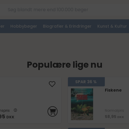
er
Hobbybøger
Biografier & Erindringer
Kunst & Kultur
Populære lige nu
SPAR
36 %
Fiskene
spris
Normalpris
95
58,95
DKK
DKK