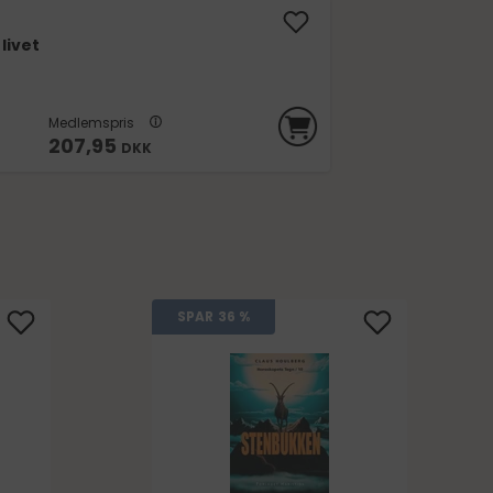
 livet
Medlemspris
207,95
DKK
SPAR
36 %