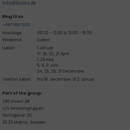
info@buuks.dk
Ring til os
+4571997222
Hverdage
09.00 - 12.00 & 13.00 - 15.00
Weekend
Lukket
Lukket
1 Januar
17, 18, 20, 21 April
1, 29 Maj
5, 8, 9 Juni
24, 25, 26, 31 December
Telefon lukket
fra 16. december til 2. januar
Part of the group:
CBS Invest AB
c/o Revisorsgruppen
Slottsgatan 20
211 33 Malmö, Sweden