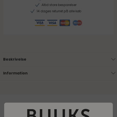
Altid store besparelser
14 dages returret på alle køb
Beskrivelse
Information
Loading..