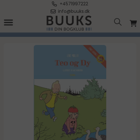
+4571997222
info@buuks.dk
Forside
/
Teo og Dy