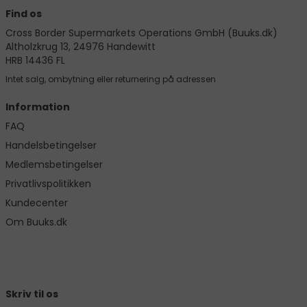
Find os
Cross Border Supermarkets Operations GmbH (Buuks.dk)
Altholzkrug 13, 24976 Handewitt
HRB 14436 FL
Intet salg, ombytning eller returnering på adressen
Information
FAQ
Handelsbetingelser
Medlemsbetingelser
Privatlivspolitikken
Kundecenter
Om Buuks.dk
Skriv til os