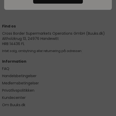
Find os
Cross Border Supermarkets Operations GmbH (Buuks.dk)
Altholzkrug 13, 24976 Handewitt
HRB 14436 FL
Intet salg, ombytning eller returnering på adressen
Information
FAQ
Handelsbetingelser
Medlemsbetingelser
Privatlivspolitikken
Kundecenter
Om Buuks.dk