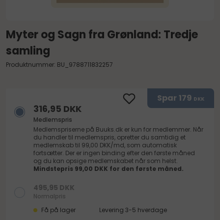
Myter og Sagn fra Grønland: Tredje
samling
Produktnummer: BU_9788711832257
Spar
179
DKK
316,95 DKK
Medlemspris
Medlemspriserne på
Buuks.dk
er kun for medlemmer. Når
du handler til medlemspris, opretter du samtidig et
medlemskab til 99,00 DKK/md, som automatisk
fortsætter. Der er ingen binding efter den første måned
og du kan opsige medlemskabet når som helst.
Mindstepris 99,00 DKK for den første måned.
495,95 DKK
Normalpris
Få på lager
Levering 3-5 hverdage