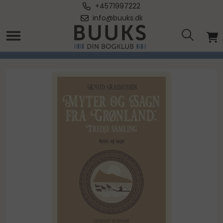
+4571997222
info@buuks.dk
Forside
/
Myter og Sagn fra Grønland: Tredje samling