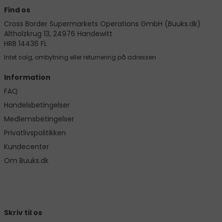
Find os
Cross Border Supermarkets Operations GmbH (Buuks.dk)
Altholzkrug 13, 24976 Handewitt
HRB 14436 FL
Intet salg, ombytning eller returnering på adressen
Information
FAQ
Handelsbetingelser
Medlemsbetingelser
Privatlivspolitikken
Kundecenter
Om Buuks.dk
Skriv til os