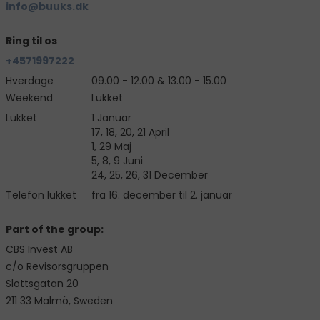
info@buuks.dk
Ring til os
+4571997222
Hverdage
09.00 - 12.00 & 13.00 - 15.00
Weekend
Lukket
Lukket
1 Januar
17, 18, 20, 21 April
1, 29 Maj
5, 8, 9 Juni
24, 25, 26, 31 December
Telefon lukket
fra 16. december til 2. januar
Part of the group:
CBS Invest AB
c/o Revisorsgruppen
Slottsgatan 20
211 33 Malmö, Sweden