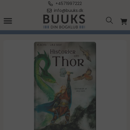
+4571997222
info@buuks.dk
Forside
/
Læs selv: Historier om Thor