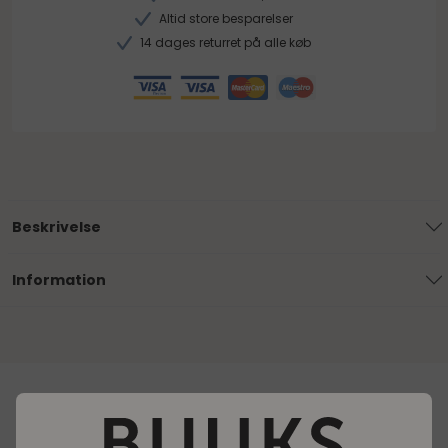
Altid store besparelser
14 dages returret på alle køb
Beskrivelse
Information
Loading..