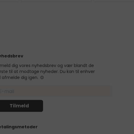
yhedsbrev
lmeld dig vores nyhedsbrev og vær blandt de
rste til at modtage nyheder. Du kan til enhver
d afmelde dig igen.
etalingsmetoder