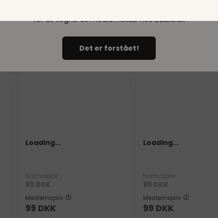
Du skal minimum være 18 år
for at tegne et medlemskab hos Buuks.dk
Loading..
Det er forstået!
SPAR
99
SPAR
99
DKK
DKK
Loading...
Loading...
Normalpris
Normalpris
99
DKK
99
DKK
Medlemspris
Medlemspris
99
DKK
99
DKK