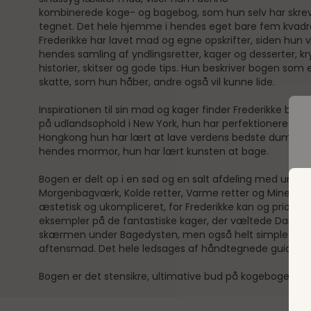
kombinerede koge- og bagebog, som hun selv har skrev
tegnet. Det hele hjemme i hendes eget bare fem kvadr
Frederikke har lavet mad og egne opskrifter, siden hun var
hendes samling af yndlingsretter, kager og desserter, k
historier, skitser og gode tips. Hun beskriver bogen som et
skatte, som hun håber, andre også vil kunne lide.
Inspirationen til sin mad og kager finder Frederikke bå
på udlandsophold i New York, hun har perfektioneret sin
Hongkong hun har lært at lave verdens bedste dumpling
hendes mormor, hun har lært kunsten at bage.
Bogen er delt op i en sød og en salt afdeling med under
Morgenbagværk, Kolde retter, Varme retter og Mine favo
æstetisk og ukompliceret, for Frederikke kan og prioriter
eksempler på de fantastiske kager, der væltede Danmar
skærmen under Bagedysten, men også helt simple opskri
D
aftensmad. Det hele ledsages af håndtegnede guides o
Bogen er det stensikre, ultimative bud på kogebogen til 