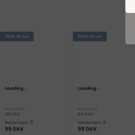
SPAR
99
SPAR
99
DKK
DKK
Loading...
Loading...
Normalpris
Normalpris
99
DKK
99
DKK
Medlemspris
Medlemspris
99
DKK
99
DKK