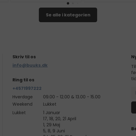
Se alle i kategorien
Skriv til os
N
info@buuks.dk
Ti
fø
ti
Ring til os
+4571997222
Hverdage
09.00 - 12.00 & 13.00 - 15.00
Weekend
Lukket
Lukket
1 Januar
17, 18, 20, 21 April
1, 29 Maj
B
5, 8, 9 Juni