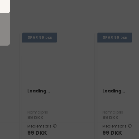
SPAR
99
SPAR
99
DKK
DKK
Loading...
Loading...
Normalpris
Normalpris
99
DKK
99
DKK
Medlemspris
Medlemspris
99
DKK
99
DKK