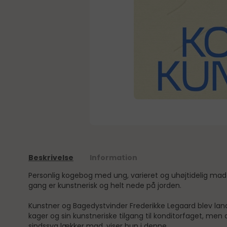
Beskrivelse
Information
Personlig kogebog med ung, varieret og uhøjtidelig ma
gang er kunstnerisk og helt nede på jorden.
Kunstner og Bagedystvinder Frederikke Legaard blev land
kager og sin kunstneriske tilgang til konditorfaget, men
sindssyg lækker mad, viser hun i denne