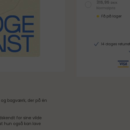
315,95
DKK
Normalpris
Få på lager
14 dages returret
d og bagværk, der på én
skendt for sine vilde
 at hun også kan lave