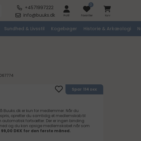
0
+4571997222
info@buuks.dk
Profil
Favoritter
Kurv
Sundhed & Livsstil
Kogebøger
Historie & Arkæologi
N
067774
114
Spar
DKK
på
Buuks.dk
er kun for medlemmer. Når du
spris, opretter du samtidig et medlemskab til
automatisk fortsætter. Der er ingen binding
måned og du kan opsige medlemskabet når som
 99,00 DKK for den første måned.