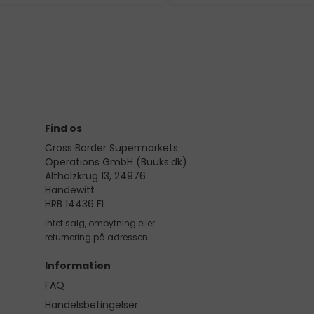
Find os
Cross Border Supermarkets
Operations GmbH (Buuks.dk)
Altholzkrug 13, 24976
Handewitt
HRB 14436 FL
Intet salg, ombytning eller
returnering på adressen
Information
FAQ
Handelsbetingelser