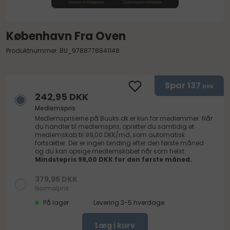
København Fra Oven
Produktnummer: BU_9788778841148
Spar
137
DKK
242,95 DKK
Medlemspris
Medlemspriserne på
Buuks.dk
er kun for medlemmer. Når
du handler til medlemspris, opretter du samtidig et
medlemskab til 99,00 DKK/md, som automatisk
fortsætter. Der er ingen binding efter den første måned
og du kan opsige medlemskabet når som helst.
Mindstepris 99,00 DKK for den første måned.
379,95 DKK
Normalpris
På lager
Levering 3-5 hverdage
Læg i kurv