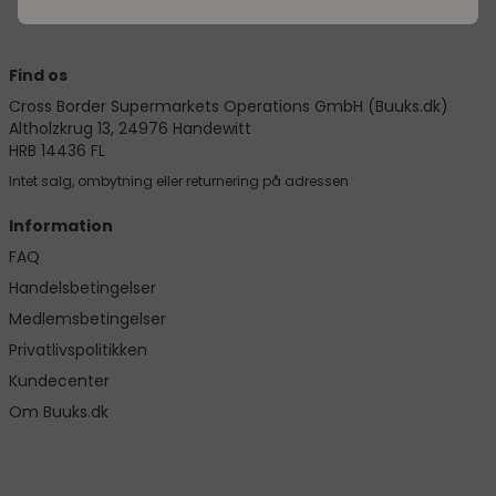
Find os
Cross Border Supermarkets Operations GmbH (Buuks.dk)
Altholzkrug 13, 24976 Handewitt
HRB 14436 FL
Intet salg, ombytning eller returnering på adressen
Information
FAQ
Handelsbetingelser
Medlemsbetingelser
Privatlivspolitikken
Kundecenter
Om Buuks.dk