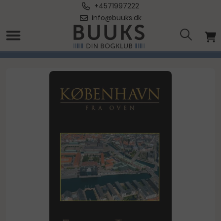
+4571997222
info@buuks.dk
Forside
/
København Fra Oven