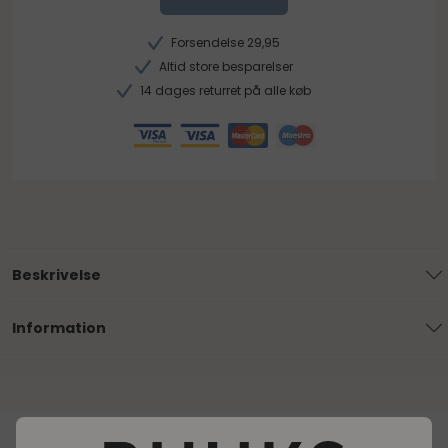
Forsendelse 29,95
Altid store besparelser
14 dages returret på alle køb
Beskrivelse
Information