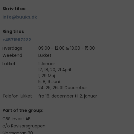
Skriv til os
info@buuks.dk
Ring til os
+4571997222
Hverdage
09.00 - 12.00 & 13.00 - 15.00
Weekend
Lukket
Lukket
1 Januar
17, 18, 20, 21 April
1, 29 Maj
5, 8, 9 Juni
24, 25, 26, 31 December
Telefon lukket
fra 16. december til 2. januar
Part of the group:
CBS Invest AB
c/o Revisorsgruppen
Slottsgatan 20