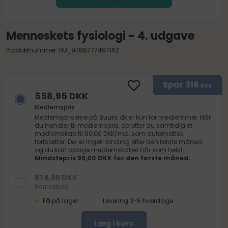
Menneskets fysiologi - 4. udgave
Produktnummer: BU_9788777497162
Spar
316
DKK
558,95 DKK
Medlemspris
Medlemspriserne på
Buuks.dk
er kun for medlemmer. Når
du handler til medlemspris, opretter du samtidig et
medlemskab til 99,00 DKK/md, som automatisk
fortsætter. Der er ingen binding efter den første måned
og du kan opsige medlemskabet når som helst.
Mindstepris 99,00 DKK for den første måned.
874,95 DKK
Normalpris
Få på lager
Levering 3-5 hverdage
Læg i kurv