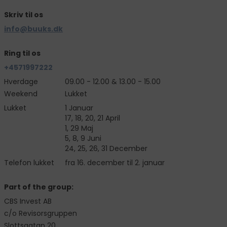
Skriv til os
info@buuks.dk
Ring til os
+4571997222
Hverdage
09.00 - 12.00 & 13.00 - 15.00
Weekend
Lukket
Lukket
1 Januar
17, 18, 20, 21 April
1, 29 Maj
5, 8, 9 Juni
24, 25, 26, 31 December
Telefon lukket
fra 16. december til 2. januar
Part of the group:
CBS Invest AB
c/o Revisorsgruppen
Slottsgatan 20