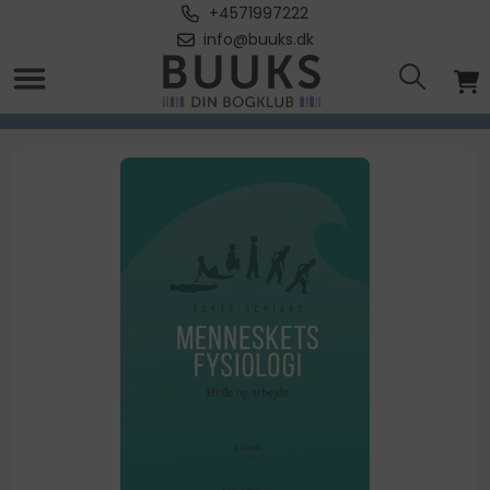
+4571997222
info@buuks.dk
Forside
/
Menneskets fysiologi - 4. udgave