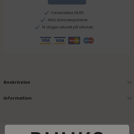
Forsendelse 29,95
Altid store besparelser
14 dages returret på alle køb
Beskrivelse
Information