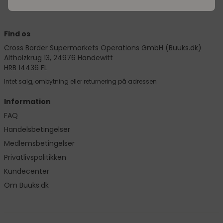
Find os
Cross Border Supermarkets Operations GmbH (Buuks.dk)
Altholzkrug 13, 24976 Handewitt
HRB 14436 FL
Intet salg, ombytning eller returnering på adressen
Information
FAQ
Handelsbetingelser
Medlemsbetingelser
Privatlivspolitikken
Kundecenter
Om Buuks.dk