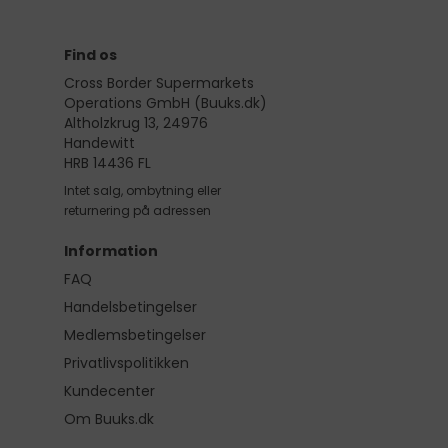
Find os
Cross Border Supermarkets
Operations GmbH (Buuks.dk)
Altholzkrug 13, 24976
Handewitt
HRB 14436 FL
Intet salg, ombytning eller
returnering på adressen
Information
FAQ
Handelsbetingelser
Medlemsbetingelser
Privatlivspolitikken
Kundecenter
Om Buuks.dk