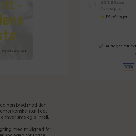
324,95
DKK
Normalpris
Få på lager
14 dages returret
, da han brød med den
amerikanske stat i det
, enhver sms og e-mail.
vågning med mulighed for
ører Snowden for første