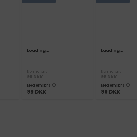
Loading...
Loading...
Normalpris
Normalpris
99
DKK
99
DKK
Medlemspris
Medlemspris
99
DKK
99
DKK