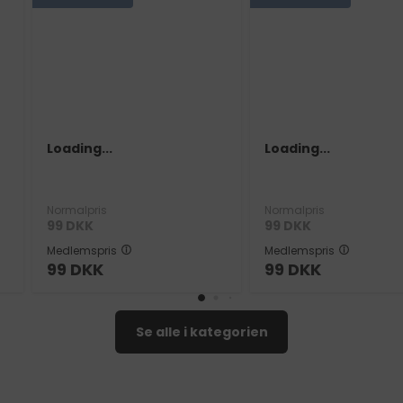
Loading...
Loading...
Normalpris
Normalpris
99
DKK
99
DKK
Medlemspris
Medlemspris
99
DKK
99
DKK
Se alle i kategorien