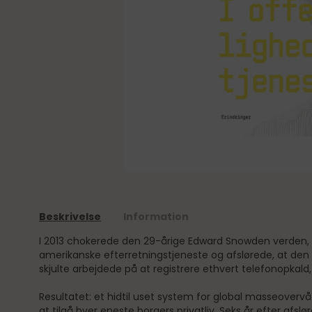
Beskrivelse
Information
I 2013 chokerede den 29-årige Edward Snowden verden
amerikanske efterretningstjeneste og afslørede, at den 
skjulte arbejdede på at registrere ethvert telefonopkald
Resultatet: et hidtil uset system for global masseover
at tilgå hver eneste borgers privatliv. Seks år efter afsl