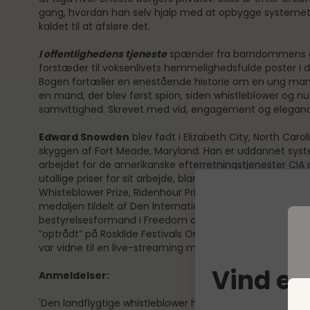
gang, hvordan han selv hjalp med at opbygge systemet, 
kaldet til at afsløre det.
I offentlighedens tjeneste
spænder fra barndommens 
forstæder til voksenlivets hemmelighedsfulde poster i de
Bogen fortæller en enestående historie om en ung mand
en mand, der blev først spion, siden whistleblower og nu
samvittighed. Skrevet med vid, engagement og elegance
Edward Snowden
blev født i Elizabeth City, North Caro
skyggen af Fort Meade, Maryland. Han er uddannet sys
arbejdet for de amerikanske efterretningstjenester CIA
utallige priser for sit arbejde, blandt andet Right Liveli
Whisteblower Prize, Ridenhour Prize for Truth-Telling, og
medaljen tildelt af Den Internationale Liga for Menneske
bestyrelsesformand i Freedom of the Press Foundation
”optrådt” på Roskilde Festivals Orange Scene, hvor tusin
var vidne til en live-streaming med ham.
Vind en
Anmeldelser:
'Den landflygtige whistleblower har skrevet en bog, der vil