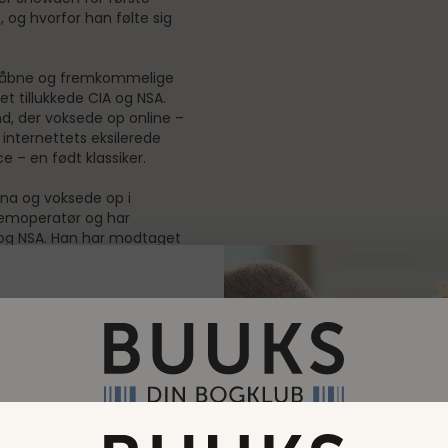
og hvorfor han følte sig
åbne og fremkommelige
t tillukkede CIA og NSA.
, der voksede op online –
 internettets eksilerede
 – en født klassiker.
lina og voksede op i
temoperatør og har
 og NSA. Han har modtaget
hood award, den tyske
 Carl von Ossietzky-
rettigheder. I dag er han
. Edward Snowden har
der af festivaldeltagere
 gratis bog
Bøger til medlemspriser. Vores mission er at gøre det billiger
 få klassikerstatus.'