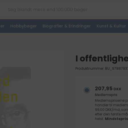
er
Hobbybøger
Biografier & Erindringer
Kunst & Kultur
I offentligh
Produktnummer: BU_9788793
207,95
DKK
Medlemspris
Medlemspriserne 
handler til medlem
99,00 DKK/md, som 
efter den første 
helst.
Mindstepris