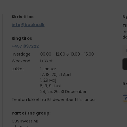
Skriv til os
N
info@buuks.dk
Ti
fø
ti
Ring til os
+4571997222
Hverdage
09.00 - 12.00 & 13.00 - 15.00
Weekend
Lukket
Lukket
1 Januar
17, 18, 20, 21 April
1, 29 Maj
B
5, 8, 9 Juni
24, 25, 26, 31 December
Telefon lukket
fra 16. december til 2. januar
Part of the group:
CBS Invest AB