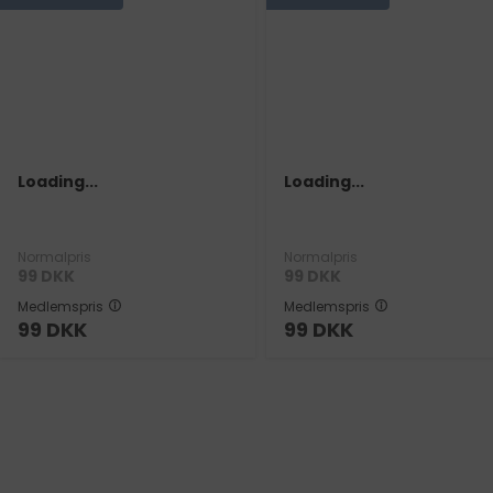
Loading...
Loading...
Normalpris
Normalpris
99
DKK
99
DKK
Medlemspris
Medlemspris
99
DKK
99
DKK