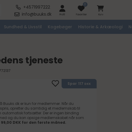
0
+4571997222
info@buuks.dk
Profil
Favoritter
Kurv
Sundhed & Livsstil
Kogebøger
Historie & Arkæologi
N
edens tjeneste
772137
117
Spar
DKK
på
Buuks.dk
er kun for medlemmer. Når du
spris, opretter du samtidig et medlemskab til
automatisk fortsætter. Der er ingen binding
måned og du kan opsige medlemskabet når som
 99,00 DKK for den første måned.